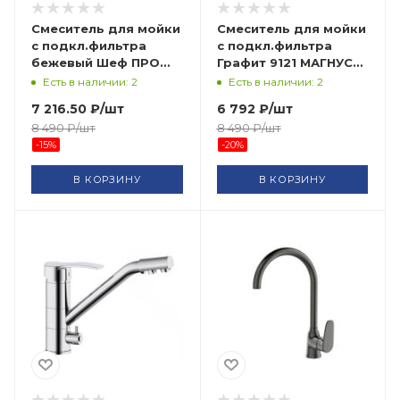
Смеситель для мойки
Смеситель для мойки
с подкл.фильтра
с подкл.фильтра
бежевый Шеф ПРО
Графит 9121 МАГНУС
11024 GOLDEN FOX
САНАКС
Есть в наличии: 2
Есть в наличии: 2
ARVAD GROUP
7 216.50
₽
/шт
6 792
₽
/шт
8 490
₽
/шт
8 490
₽
/шт
-
15
%
-
20
%
В КОРЗИНУ
В КОРЗИНУ