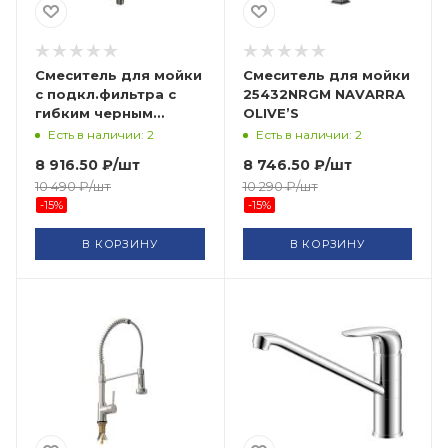
Смеситель для мойки
Смеситель для мойки
с подкл.фильтра с
25432NRGM NAVARRA
гибким черным
OLIVE’S
изливом, бронза
Есть в наличии: 2
Есть в наличии: 2
91128 МАГНУС САНАКС
8 916.50
₽
/шт
8 746.50
₽
/шт
10 490
₽
/шт
10 290
₽
/шт
-
15
%
-
15
%
В КОРЗИНУ
В КОРЗИНУ