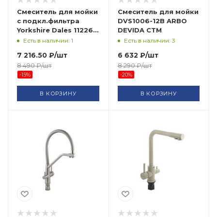
Смеситель для мойки
Смеситель для мойки
с подкл.фильтра
DVS1006-12B ARBO
Yorkshire Dales 11226
DEVIDA СТМ
GOLDEN FOX ARVAD
Есть в наличии: 1
Есть в наличии: 3
GROUP
7 216.50
₽
/шт
6 632
₽
/шт
8 490
₽
/шт
8 290
₽
/шт
-
15
%
-
20
%
В КОРЗИНУ
В КОРЗИНУ