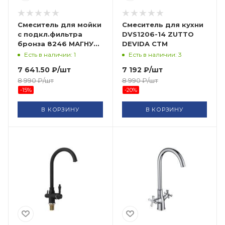
Смеситель для мойки
Смеситель для кухни
с подкл.фильтра
DVS1206-14 ZUTTO
бронза 8246 МАГНУС
DEVIDA СТМ
САНАКС
Есть в наличии: 1
Есть в наличии: 3
7 641.50
₽
/шт
7 192
₽
/шт
8 990
₽
/шт
8 990
₽
/шт
-
15
%
-
20
%
В КОРЗИНУ
В КОРЗИНУ