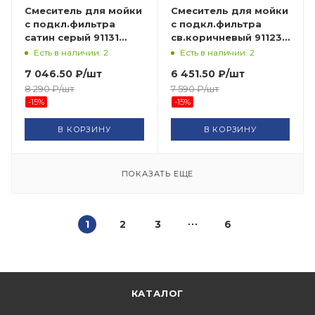
Смеситель для мойки
Смеситель для мойки
с подкл.фильтра
с подкл.фильтра
сатин серый 91131
св.коричневый 91123
МАГНУС САНАКС
МАГНУС САНАКС
Есть в наличии: 2
Есть в наличии: 2
7 046.50
₽
/шт
6 451.50
₽
/шт
8 290
₽
/шт
7 590
₽
/шт
-
15
%
-
15
%
В КОРЗИНУ
В КОРЗИНУ
ПОКАЗАТЬ ЕЩЕ
1
2
3
6
КАТАЛОГ