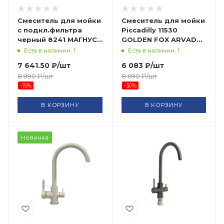
Смеситель для мойки
Смеситель для мойки
с подкл.фильтра
Piccadilly 11530
черный 8241 МАГНУС
GOLDEN FOX ARVAD
САНАКС
GROUP нез
Есть в наличии: 1
Есть в наличии: 1
7 641.50
₽
/шт
6 083
₽
/шт
8 990
₽
/шт
8 690
₽
/шт
-
15
%
-
30
%
В КОРЗИНУ
В КОРЗИНУ
Новинка