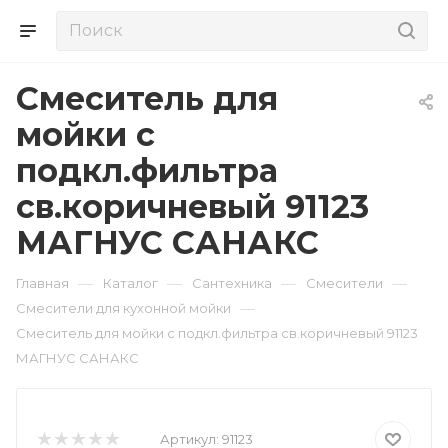
Смеситель для
мойки с
подкл.фильтра
св.коричневый 91123
МАГНУС САНАКС
—
—
—
—
Главная
Каталог
Сантехника
Смесители
—
Смесители для кухонной мойки
Смеситель для мойки с подкл.фильтра св.коричневый 91123
МАГНУС САНАКС
Артикул:
91123