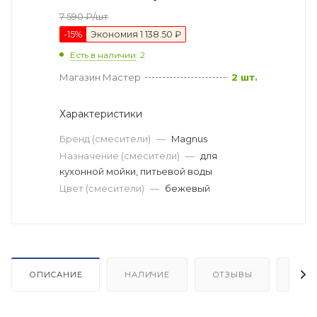
7 590
₽
/шт
-
15
%
Экономия
1 138.50 ₽
Есть в наличии
: 2
Магазин Мастер
2 шт.
Характеристики
Бренд (смесители)
—
Magnus
Назначение (смесители)
—
для
кухонной мойки, питьевой воды
Цвет (смесители)
—
бежевый
ОПИСАНИЕ
НАЛИЧИЕ
ОТЗЫВЫ
КАК