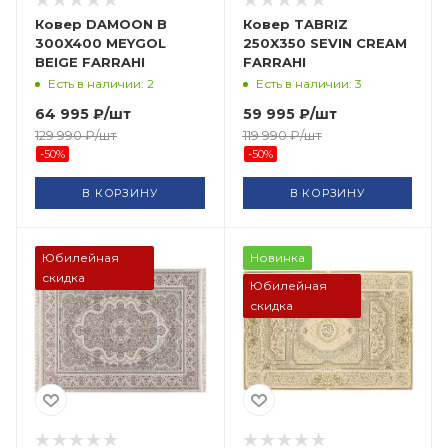
Ковер DAMOON B
Ковер TABRIZ
300X400 MEYGOL
250X350 SEVIN CREAM
BEIGE FARRAHI
FARRAHI
Есть в наличии: 2
Есть в наличии: 3
64 995
₽
/шт
59 995
₽
/шт
129 990
₽
/шт
119 990
₽
/шт
-
50
%
-
50
%
В КОРЗИНУ
В КОРЗИНУ
Юбилейная
Новинка
скидка
Юбилейная
скидка