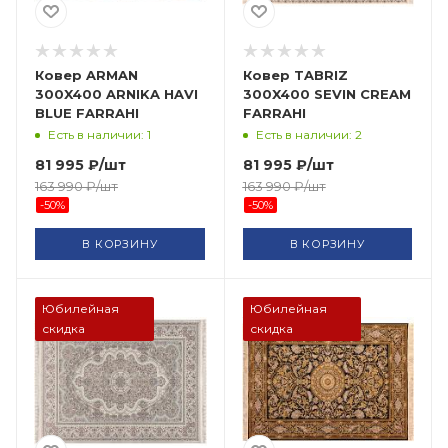
Ковер ARMAN
Ковер TABRIZ
300X400 ARNIKA HAVI
300X400 SEVIN CREAM
BLUE FARRAHI
FARRAHI
Есть в наличии: 1
Есть в наличии: 2
81 995
₽
/шт
81 995
₽
/шт
163 990
₽
/шт
163 990
₽
/шт
-
50
%
-
50
%
В КОРЗИНУ
В КОРЗИНУ
Юбилейная
Юбилейная
скидка
скидка