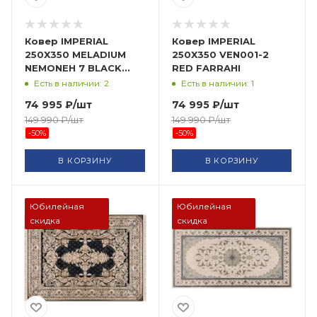
Ковер IMPERIAL
Ковер IMPERIAL
250X350 MELADIUM
250X350 VEN001-2
NEMONEH 7 BLACK
RED FARRAHI
FARRAHI
Есть в наличии: 2
Есть в наличии: 1
74 995
₽
/шт
74 995
₽
/шт
149 990
₽
/шт
149 990
₽
/шт
-
50
%
-
50
%
В КОРЗИНУ
В КОРЗИНУ
Юбилейная
Юбилейная
скидка
скидка