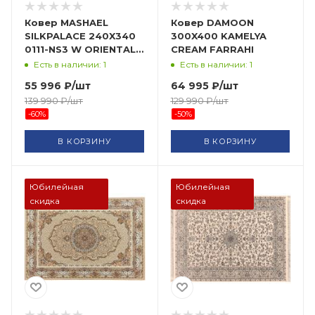
Ковер MASHAEL
Ковер DAMOON
SILKPALACE 240X340
300X400 KAMELYA
0111-NS3 W ORIENTAL
CREAM FARRAHI
WEAVERS
Есть в наличии: 1
Есть в наличии: 1
55 996
₽
/шт
64 995
₽
/шт
139 990
₽
/шт
129 990
₽
/шт
-
60
%
-
50
%
В КОРЗИНУ
В КОРЗИНУ
Юбилейная
Юбилейная
скидка
скидка