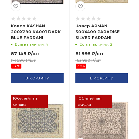
Ковер KASHAN
Ковер ARMAN
200X290 KA001 DARK
300X400 PARADISE
BLUE FARRAHI
SILVER FARRAHI
Есть в наличии: 4
Есть в наличии: 2
87 145
₽
/шт
81 995
₽
/шт
174 290
₽
/шт
163 990
₽
/шт
-
50
%
-
50
%
В КОРЗИНУ
В КОРЗИНУ
Юбилейная
Юбилейная
скидка
скидка