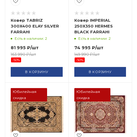
Ковер TABRIZ
Ковер IMPERIAL
300X400 ELAY SILVER
250X350 HERMES
FARRAHI
BLACK FARRAHI
Есть в наличии: 2
Есть в наличии: 2
81 995
₽
/шт
74 995
₽
/шт
163 990
₽
/шт
149 990
₽
/шт
-
50
%
-
50
%
В КОРЗИНУ
В КОРЗИНУ
Юбилейная
Юбилейная
скидка
скидка