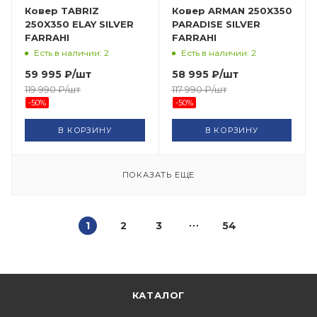
Ковер TABRIZ
Ковер ARMAN 250X350
250X350 ELAY SILVER
PARADISE SILVER
FARRAHI
FARRAHI
Есть в наличии: 2
Есть в наличии: 2
59 995
₽
/шт
58 995
₽
/шт
119 990
₽
/шт
117 990
₽
/шт
-
50
%
-
50
%
В КОРЗИНУ
В КОРЗИНУ
ПОКАЗАТЬ ЕЩЕ
1
2
3
54
КАТАЛОГ