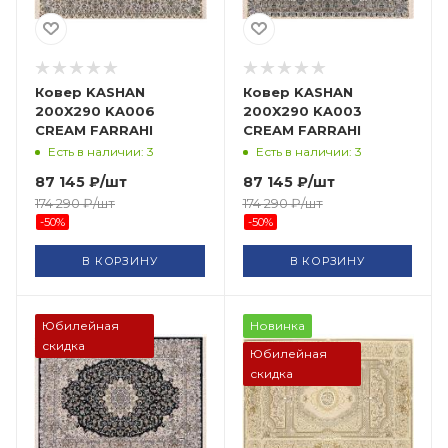
Ковер KASHAN
Ковер KASHAN
200X290 KA006
200X290 KA003
CREAM FARRAHI
CREAM FARRAHI
Есть в наличии: 3
Есть в наличии: 3
87 145
₽
/шт
87 145
₽
/шт
174 290
₽
/шт
174 290
₽
/шт
-
50
%
-
50
%
В КОРЗИНУ
В КОРЗИНУ
Юбилейная
Новинка
скидка
Юбилейная
скидка