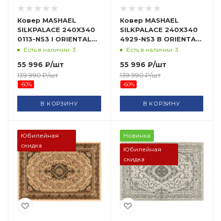
Ковер MASHAEL
Ковер MASHAEL
SILKPALACE 240X340
SILKPALACE 240X340
0113-NS3 I ORIENTAL
4929-NS3 B ORIENTAL
WEAVERS
WEAVERS
Есть в наличии: 3
Есть в наличии: 3
55 996
₽
/шт
55 996
₽
/шт
139 990
₽
/шт
139 990
₽
/шт
-
60
%
-
60
%
В КОРЗИНУ
В КОРЗИНУ
Юбилейная
Новинка
скидка
Юбилейная
скидка