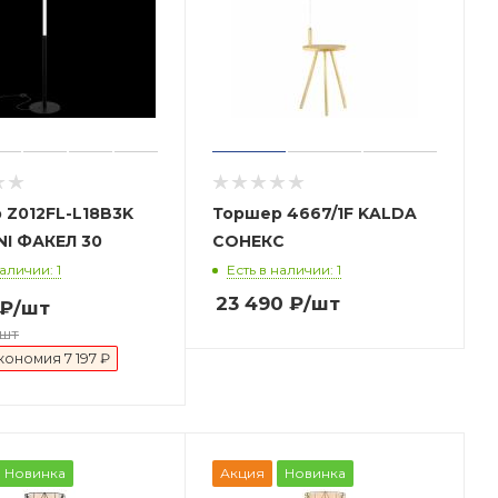
3K
Торшер 4667/1F KALDA
MAYTONI ФАКЕЛ 30
СОНЕКС
наличии: 1
Есть в наличии: 1
23 490
₽
/шт
₽
/шт
/шт
кономия
7 197 ₽
Новинка
Акция
Новинка