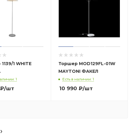
1139/1 WHITE
Торшер MOD129FL-01W
A
MAYTONI ФАКЕЛ
наличии: 1
Есть в наличии: 1
₽
/шт
10 990
₽
/шт