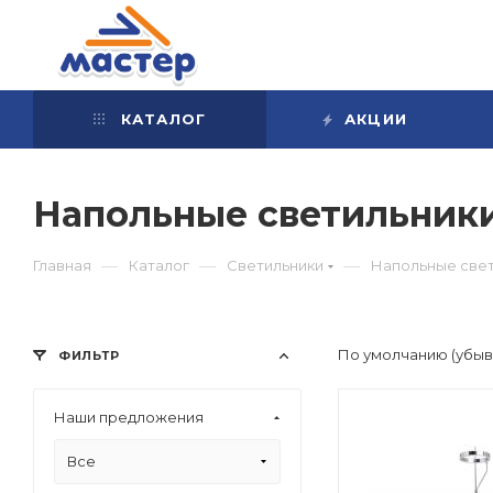
КАТАЛОГ
АКЦИИ
Напольные светильник
—
—
—
Главная
Каталог
Светильники
Напольные све
По умолчанию (убы
ФИЛЬТР
Наши предложения
Все