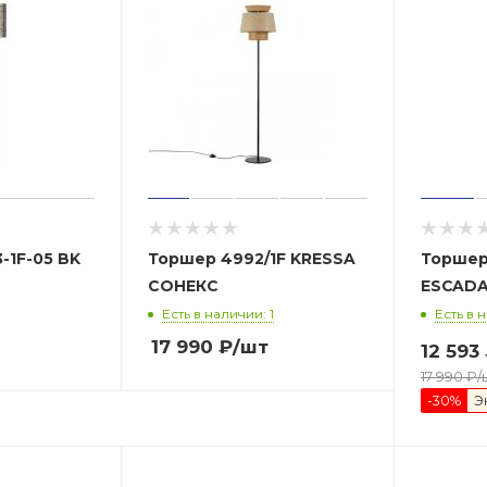
-1F-05 BK
Торшер 4992/1F KRESSA
Торшер 
СОНЕКС
Есть в наличии: 1
Есть в 
17 990
₽
/шт
12 593
17 990
₽
/
-
30
%
Э