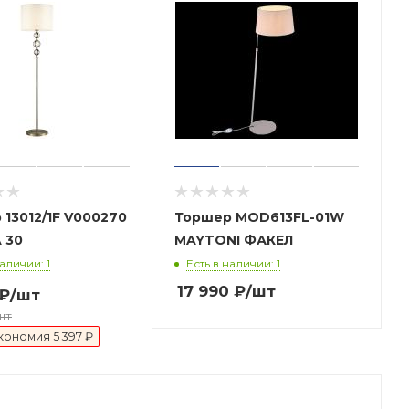
13012/1F V000270
Торшер MOD613FL-01W
ESCADA 30
MAYTONI ФАКЕЛ
наличии: 1
Есть в наличии: 1
17 990
₽
/шт
₽
/шт
шт
кономия
5 397 ₽