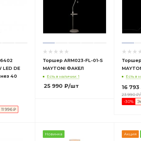
46402
Торшер ARM023-FL-01-S
Торшер Z012FL-L18B
LED DE
MAYTONI ФАКЕЛ
MARKT ШТЕРН нез 40
Есть в наличии: 1
Есть в 
25 990
₽
/шт
16 793
23 990
₽
-
30
%
Э
я
11 996 ₽
Новинка
Акция