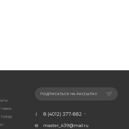
ПОДПИСАТЬСЯ НА РАССЫЛКУ
латы
ставки
8 (4012) 377-882
 товар
ет
master_k39@mail.ru