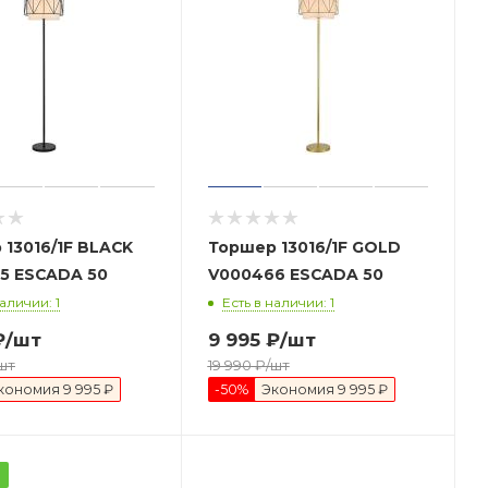
13016/1F BLACK
Торшер 13016/1F GOLD
V000465 ESCADA 50
V000466 ESCADA 50
наличии: 1
Есть в наличии: 1
₽
/шт
9 995
₽
/шт
шт
19 990
₽
/шт
кономия
9 995 ₽
-
50
%
Экономия
9 995 ₽
а