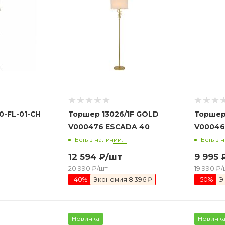
Торшер 13026/1F GOLD
Торшер 
V000476 ESCADA 40
Есть в наличии: 1
Есть в 
12 594
₽
/шт
9 995
20 990
₽
/шт
19 990
₽
/
-
40
%
Экономия
8 396 ₽
-
50
%
Э
Новинка
Новинк