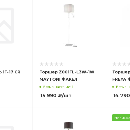
-1F-17 CR
Торшер Z001FL-L3W-1W
Торшер FR5152-FL-01
MAYTONI ФАКЕЛ
F
Есть в наличии: 1
Есть в 
15 990
₽
/шт
14 790
Новинк