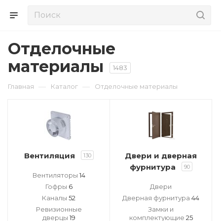
Отделочные
материалы
1483
—
—
Главная
Каталог
Отделочные материалы
Вентиляция
Двери и дверная
130
фурнитура
90
Вентиляторы
14
Гофры
6
Двери
Каналы
52
Дверная фурнитура
44
Ревизионные
Замки и
дверцы
19
комплектующие
25