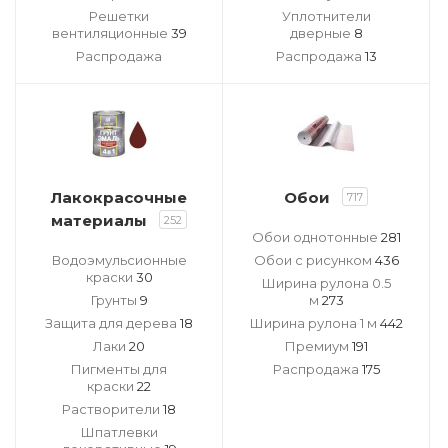
Решетки
Уплотнители
вентиляционные
39
дверные
8
Распродажа
Распродажа
13
Лакокрасочные
Обои
717
материалы
252
Обои однотонные
281
Водоэмульсионные
Обои с рисунком
436
краски
30
Ширина рулона 0.5
Грунты
9
м
273
Защита для дерева
18
Ширина рулона 1 м
442
Лаки
20
Премиум
191
Пигменты для
Распродажа
175
краски
22
Растворители
18
Шпатлевки