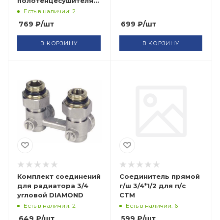
полотенцесушителя
Chrome ProFactor
Есть в наличии: 2
769
₽
/шт
699
₽
/шт
В КОРЗИНУ
В КОРЗИНУ
Комплект соединений
Соединитель прямой
для радиатора 3/4
г/ш 3/4*1/2 для п/с
угловой DIAMOND
СТМ
Есть в наличии: 2
Есть в наличии: 6
649
₽
/шт
599
₽
/шт