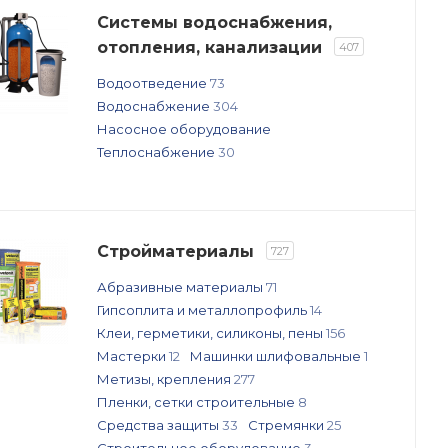
Системы водоснабжения,
отопления, канализации
407
Водоотведение
73
Водоснабжение
304
Насосное оборудование
Теплоснабжение
30
Стройматериалы
727
Абразивные материалы
71
Гипсоплита и металлопрофиль
14
Клеи, герметики, силиконы, пены
156
Мастерки
12
Машинки шлифовальные
1
Метизы, крепления
277
Пленки, сетки строительные
8
Средства защиты
33
Стремянки
25