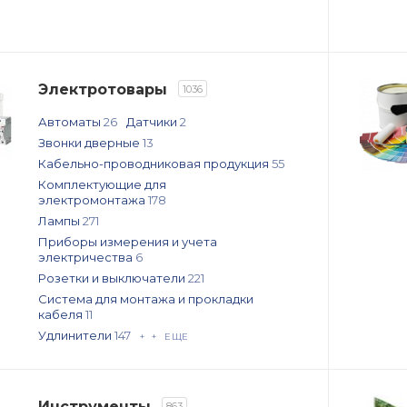
Электротовары
1036
Автоматы
26
Датчики
2
Звонки дверные
13
Кабельно-проводниковая продукция
55
Комплектующие для
электромонтажа
178
Лампы
271
Приборы измерения и учета
электричества
6
Розетки и выключатели
221
Система для монтажа и прокладки
кабеля
11
Удлинители
147
+ + ЕЩЕ
Инструменты
863