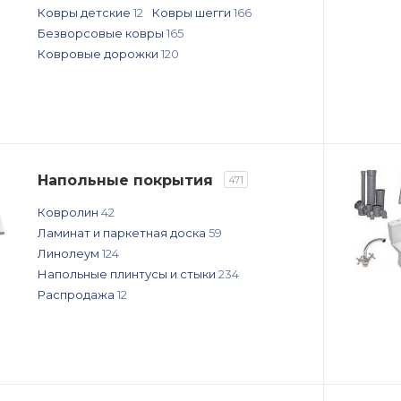
Ковры детские
12
Ковры шегги
166
Безворсовые ковры
165
Ковровые дорожки
120
Напольные покрытия
471
Ковролин
42
Ламинат и паркетная доска
59
Линолеум
124
Напольные плинтусы и стыки
234
Распродажа
12