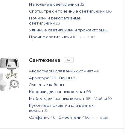
Напольные светильники
32
Споты, трек и точечные светильники
136
Ночники и декоративные
светильники
23
Уличные светильники и прожекторы
12
Прочие светильники
10
+ + ЕЩЕ
Сантехника
1145
Аксессуары для ванных комнат
418
Арматура
120
Ванны
9
Душевые кабины
Коврики для ванных комнат
99
Мебель для ванных комнат
68
Мойки
10
Рулонные покрытия для ванных
комнат
3
Санфаянс
46
Смесители
466
+ + ЕЩЕ