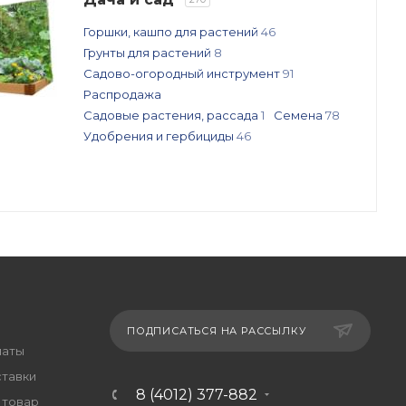
Горшки, кашпо для растений
46
Грунты для растений
8
Садово-огородный инструмент
91
Распродажа
Садовые растения, рассада
1
Семена
78
Удобрения и гербициды
46
ПОДПИСАТЬСЯ НА РАССЫЛКУ
латы
ставки
8 (4012) 377-882
 товар