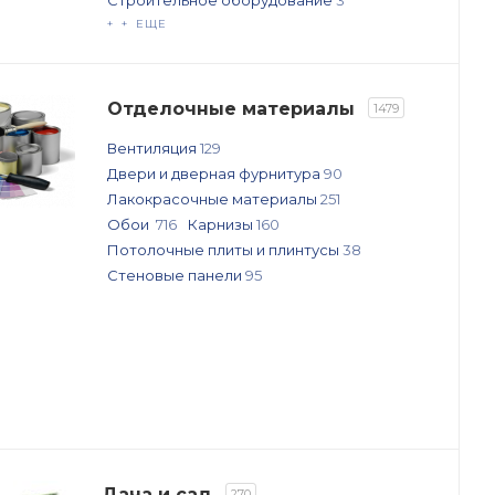
Строительное оборудование
3
+ + ЕЩЕ
Отделочные материалы
1479
Вентиляция
129
Двери и дверная фурнитура
90
Лакокрасочные материалы
251
Обои
716
Карнизы
160
Потолочные плиты и плинтусы
38
Стеновые панели
95
Дача и сад
270