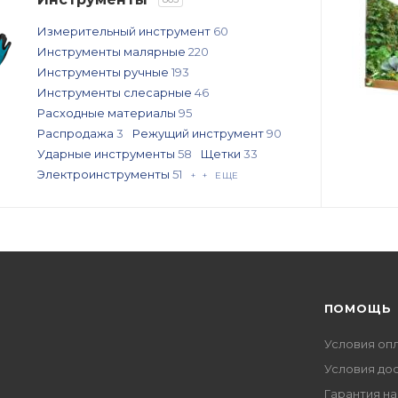
Измерительный инструмент
60
Инструменты малярные
220
Инструменты ручные
193
Инструменты слесарные
46
Расходные материалы
95
Распродажа
3
Режущий инструмент
90
Ударные инструменты
58
Щетки
33
Электроинструменты
51
+ + ЕЩЕ
ПОМОЩЬ
Условия оп
Условия до
Гарантия на