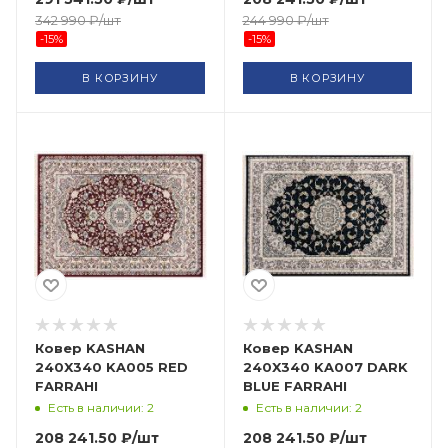
342 990
₽
/шт
244 990
₽
/шт
-
15
%
-
15
%
В КОРЗИНУ
В КОРЗИНУ
Ковер KASHAN
Ковер KASHAN
240X340 KA005 RED
240X340 KA007 DARK
FARRAHI
BLUE FARRAHI
Есть в наличии: 2
Есть в наличии: 2
208 241.50
₽
/шт
208 241.50
₽
/шт