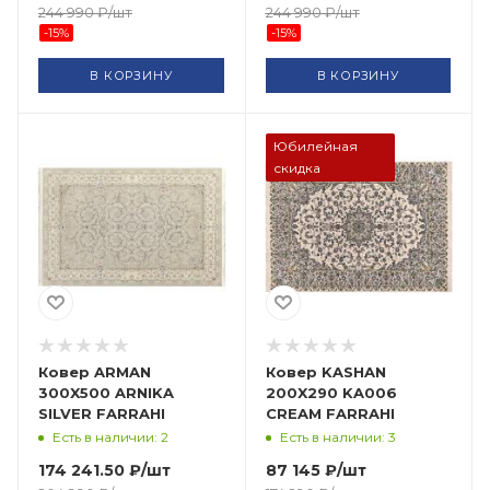
244 990
₽
/шт
244 990
₽
/шт
-
15
%
-
15
%
В КОРЗИНУ
В КОРЗИНУ
Юбилейная
скидка
Ковер ARMAN
Ковер KASHAN
300X500 ARNIKA
200X290 KA006
SILVER FARRAHI
CREAM FARRAHI
Есть в наличии: 2
Есть в наличии: 3
174 241.50
₽
/шт
87 145
₽
/шт