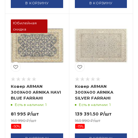
В КОРЗИНУ
В КОРЗИНУ
Юбилейная
скидка
Ковер ARMAN
Ковер ARMAN
300X400 ARNIKA HAVI
300X400 ARNIKA
BLUE FARRAHI
SILVER FARRAHI
Есть в наличии: 1
Есть в наличии: 1
81 995
₽
/шт
139 391.50
₽
/шт
163 990
₽
/шт
163 990
₽
/шт
-
50
%
-
15
%