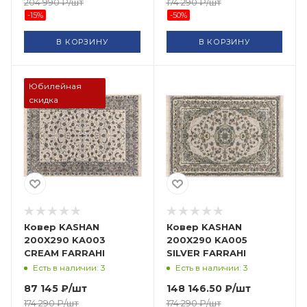
204 990
₽
/шт
174 290
₽
/шт
-
15
%
-
50
%
В КОРЗИНУ
В КОРЗИНУ
Юбилейная
скидка
Ковер KASHAN
Ковер KASHAN
200X290 KA003
200X290 KA005
CREAM FARRAHI
SILVER FARRAHI
Есть в наличии: 3
Есть в наличии: 3
87 145
₽
/шт
148 146.50
₽
/шт
174 290
₽
/шт
174 290
₽
/шт