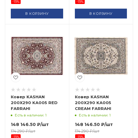
-
15
%
-
15
%
В КОРЗИНУ
В КОРЗИНУ
Ковер KASHAN
Ковер KASHAN
200X290 KA005 RED
200X290 KA005
FARRAHI
CREAM FARRAHI
Есть в наличии: 1
Есть в наличии: 1
148 146.50
₽
/шт
148 146.50
₽
/шт
174 290
₽
/шт
174 290
₽
/шт
-
15
%
-
15
%