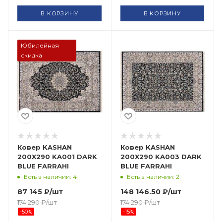
В КОРЗИНУ
В КОРЗИНУ
Юбилейная
скидка
Ковер KASHAN
Ковер KASHAN
200X290 KA001 DARK
200X290 KA003 DARK
BLUE FARRAHI
BLUE FARRAHI
Есть в наличии: 4
Есть в наличии: 2
87 145
₽
/шт
148 146.50
₽
/шт
174 290
₽
/шт
174 290
₽
/шт
-
50
%
-
15
%