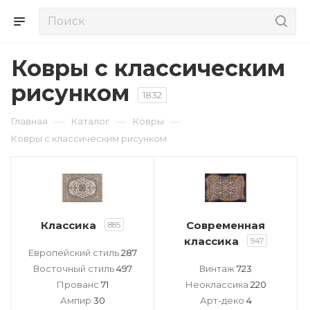
Ковры с классическим
рисунком
1832
—
—
—
Главная
Каталог
Ковры
Ковры с классическим рисунком
Классика
Современная
885
классика
947
Европейский стиль
287
Восточный стиль
497
Винтаж
723
Прованс
71
Неоклассика
220
Ампир
30
Арт-деко
4