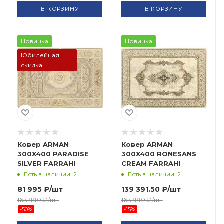
В КОРЗИНУ
В КОРЗИНУ
Новинка
Новинка
Юбилейная
скидка
Ковер ARMAN
Ковер ARMAN
300X400 PARADISE
300X400 RONESANS
SILVER FARRAHI
CREAM FARRAHI
Есть в наличии: 2
Есть в наличии: 2
81 995
₽
/шт
139 391.50
₽
/шт
163 990
₽
/шт
163 990
₽
/шт
-
50
%
-
15
%