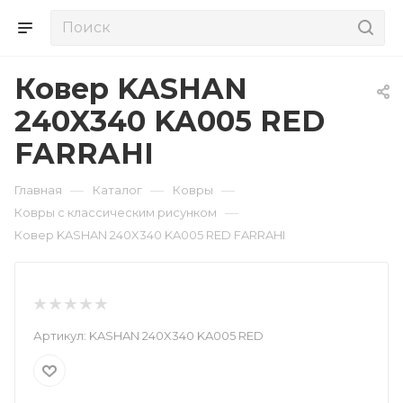
Ковер KASHAN
240X340 KA005 RED
FARRAHI
—
—
—
Главная
Каталог
Ковры
—
Ковры с классическим рисунком
Ковер KASHAN 240X340 KA005 RED FARRAHI
Артикул:
KASHAN 240X340 KA005 RED