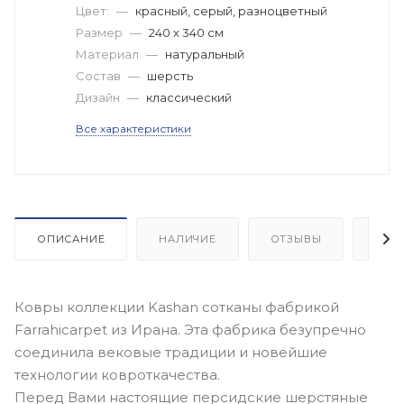
Цвет:
—
красный, серый, разноцветный
Размер
—
240 x 340 см
Материал
—
натуральный
Состав
—
шерсть
Дизайн
—
классический
Все характеристики
ОПИСАНИЕ
НАЛИЧИЕ
ОТЗЫВЫ
КАК
Ковры коллекции Kashan сотканы фабрикой
Farrahicarpet из Ирана. Эта фабрика безупречно
соединила вековые традиции и новейшие
технологии ковроткачества.
Перед Вами настоящие персидские шерстяные