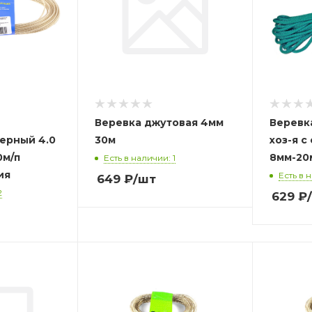
Веревка джутовая 4мм
Веревк
ерный 4.0
30м
хоз-я 
0м/п
8мм-20
Есть в наличии: 1
ия
Есть в 
649
₽
/шт
2
629
₽