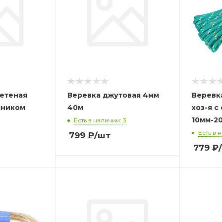
летеная
Веревка джутовая 4мм
Веревк
чником
40м
хоз-я 
10мм-2
Есть в наличии: 3
Есть в 
799
₽
/шт
779
₽