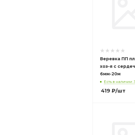
Веревка ПП п
хоз-я с серде
6мм-20м
Есть в наличии: 
419
₽
/шт