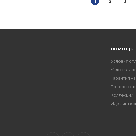
1
2
3
ПОМОЩЬ
Условия оп
Условия до
Гарантия на
Вопрос-отв
Коллекции
Идеи интер