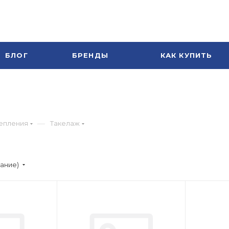
БЛОГ
БРЕНДЫ
КАК КУПИТЬ
—
епления
Такелаж
вание)