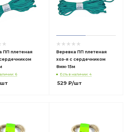
а ПП плетеная
Веревка ПП плетеная
с сердечником
хоз-я с сердечником
м
8мм-15м
наличии: 6
Есть в наличии: 4
/шт
529
₽
/шт