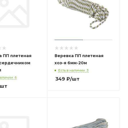
а ПП плетеная
Веревка ПП плетеная
с сердечником
хоз-я 6мм-20м
м
Есть в наличии: 3
наличии: 6
349
₽
/шт
/шт