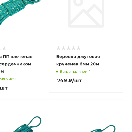
а ПП плетеная
Веревка джутовая
с сердечником
крученая 6мм 20м
0м
Есть в наличии: 1
наличии: 1
749
₽
/шт
/шт