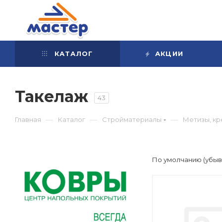
КАТАЛОГ
АКЦИИ
Такелаж
43
—
—
—
Главная
Каталог
Стройматериалы
Метизы, кр
По умолчанию (убы