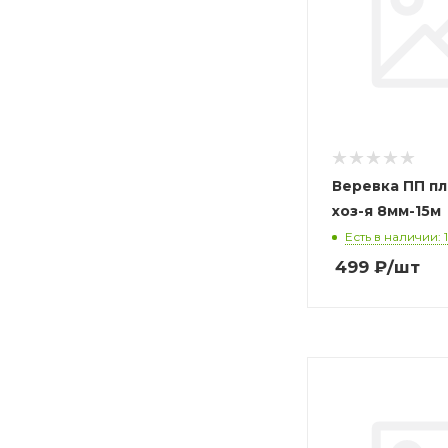
Веревка ПП п
хоз-я 8мм-15м
Есть в наличии: 1
499
₽
/шт