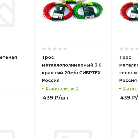
летеная
Трос
Трос
металлополимерный 3.0
металл
красный 20м/п СИБРТЕХ
зеленый 20
Россия
Россия
Есть в наличии: 3
Есть в 
439
₽
/шт
439
₽