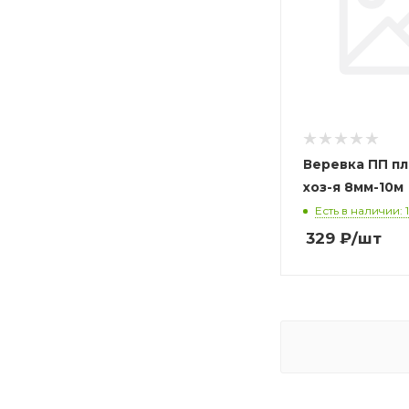
Веревка ПП п
хоз-я 8мм-10м
Есть в наличии: 1
329
₽
/шт