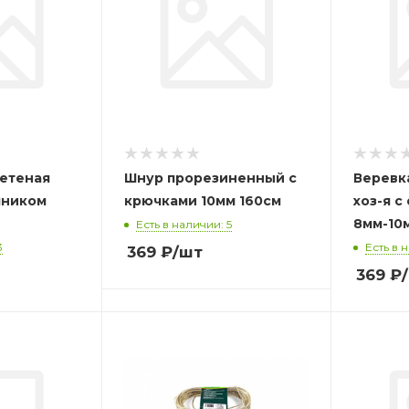
летеная
Шнур прорезиненный с
Веревк
чником
крючками 10мм 160см
хоз-я 
8мм-10
Есть в наличии: 5
3
Есть в 
369
₽
/шт
369
₽