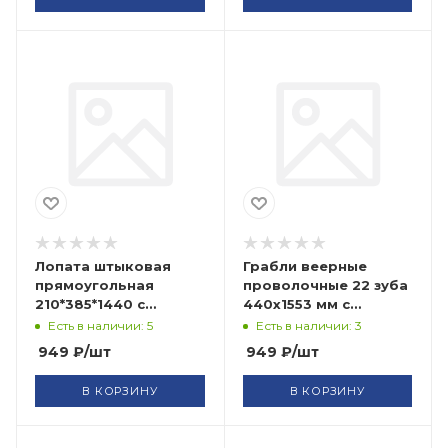
Лопата штыковая
Грабли веерные
прямоугольная
проволочные 22 зуба
210*385*1440 с
440х1553 мм с
черенком FIT
желтым
Есть в наличии: 5
Есть в наличии: 3
металлизированным
949
₽
/шт
949
₽
/шт
черенком FIT
В КОРЗИНУ
В КОРЗИНУ