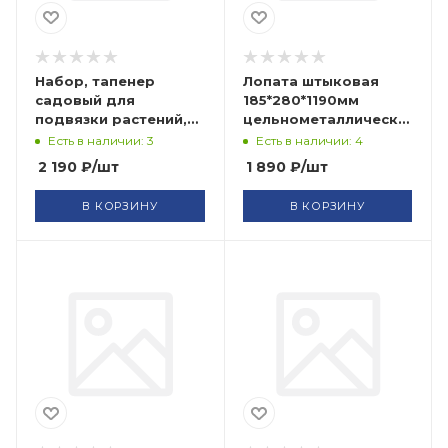
Набор, тапенер
Лопата штыковая
садовый для
185*280*1190мм
подвязки растений,
цельнометаллическая
скобы 10000 шт., 6
СИБРТЕХ
Есть в наличии: 3
Есть в наличии: 4
лент 30м PALISAD
2 190
₽
/шт
1 890
₽
/шт
В КОРЗИНУ
В КОРЗИНУ