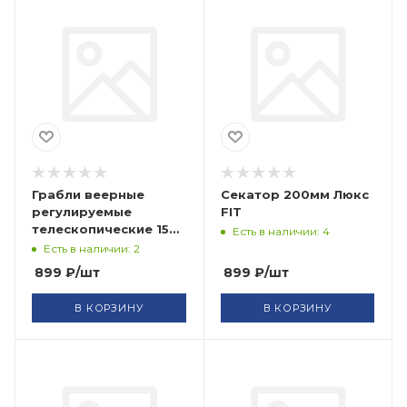
Грабли веерные
Секатор 200мм Люкс
регулируемые
FIT
телескопические 15
Есть в наличии: 4
зубьев 180-650 мм
Есть в наличии: 2
длина 1245-1600 мм
899
₽
/шт
899
₽
/шт
FIT
В КОРЗИНУ
В КОРЗИНУ