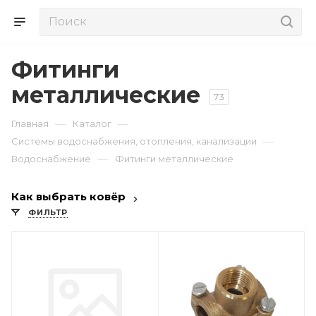
Фитинги
металлические
73
—
—
Главная
Каталог
—
Системы водоснабжения, отопления, канализации
—
Водоснабжение
Фитинги металлические
Как выбрать ковёр
ФИЛЬТР