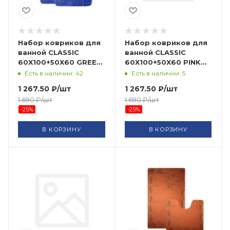
Набор ковриков для
Набор ковриков для
ванной CLASSIC
ванной CLASSIC
60X100+50X60 GREEN
60X100+50X60 PINK
BANYOLIN HALI
BANYOLIN HALI
Есть в наличии: 42
Есть в наличии: 5
1 267.50
₽
/шт
1 267.50
₽
/шт
1 690
₽
/шт
1 690
₽
/шт
-
25
%
-
25
%
В КОРЗИНУ
В КОРЗИНУ