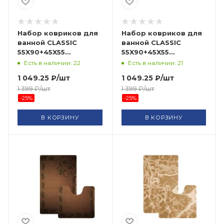
Набор ковриков для
Набор ковриков для
ванной CLASSIC
ванной CLASSIC
55X90+45X55
55X90+45X55
CLC10202004-FUCHSIA
CLC10202015-LIGHT
Есть в наличии: 22
Есть в наличии: 21
BANYOLIN HALI
GREEN BANYOLIN HALI
1 049.25
₽
/шт
1 049.25
₽
/шт
1 399
₽
/шт
1 399
₽
/шт
-
25
%
-
25
%
В КОРЗИНУ
В КОРЗИНУ