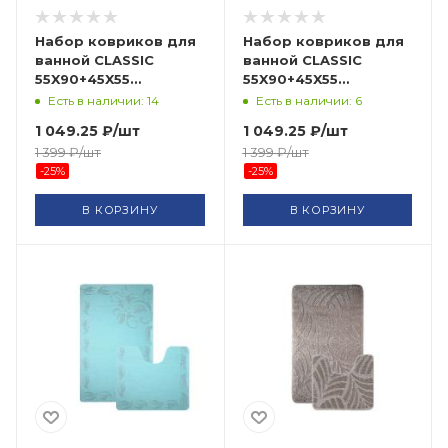
Набор ковриков для
Набор ковриков для
ванной CLASSIC
ванной CLASSIC
55X90+45X55
55X90+45X55
CLC10202004-D.GRAY
CLT202014-SAX-160
Есть в наличии: 14
Есть в наличии: 6
BANYOLIN HALI
BANYOLIN HALI
1 049.25
₽
/шт
1 049.25
₽
/шт
1 399
₽
/шт
1 399
₽
/шт
-
25
%
-
25
%
В КОРЗИНУ
В КОРЗИНУ