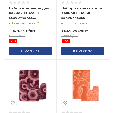
Набор ковриков для
Набор ковриков для
ванной CLASSIC
ванной CLASSIC
55X90+45X55
55X90+45X55
CLT202014-DUCK EGG-
CLT202022-LIGHT
Есть в наличии: 25
Есть в наличии: 9
198 BANYOLIN HALI
GREY-191 BANYOLIN
1 049.25
₽
/шт
1 049.25
₽
/шт
HALI
1 399
₽
/шт
1 399
₽
/шт
-
25
%
-
25
%
В КОРЗИНУ
В КОРЗИНУ