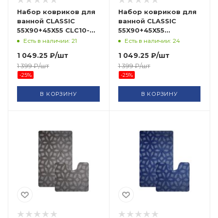
Набор ковриков для
Набор ковриков для
ванной CLASSIC
ванной CLASSIC
55X90+45X55 CLC10-
55X90+45X55
BURGUNDY BANYOLIN
CLT202010-SALMON-
Есть в наличии: 21
Есть в наличии: 24
HALI
179 BANYOLIN HALI
1 049.25
₽
/шт
1 049.25
₽
/шт
1 399
₽
/шт
1 399
₽
/шт
-
25
%
-
25
%
В КОРЗИНУ
В КОРЗИНУ