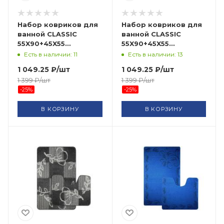
Набор ковриков для
Набор ковриков для
ванной CLASSIC
ванной CLASSIC
55X90+45X55
55X90+45X55
CLT202018-S.STONE-
CLT202022-BEIGE-153
Есть в наличии: 11
Есть в наличии: 13
197 BANYOLIN HALI
BANYOLIN HALI
1 049.25
₽
/шт
1 049.25
₽
/шт
1 399
₽
/шт
1 399
₽
/шт
-
25
%
-
25
%
В КОРЗИНУ
В КОРЗИНУ