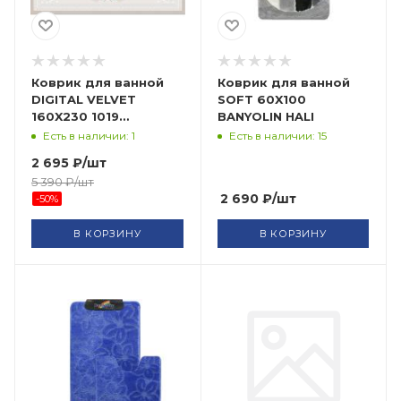
Коврик для ванной
Коврик для ванной
DIGITAL VELVET
SOFT 60X100
160X230 1019
BANYOLIN HALI
BANYOLIN HALI
Есть в наличии: 1
Есть в наличии: 15
2 695
₽
/шт
5 390
₽
/шт
2 690
₽
/шт
-
50
%
В КОРЗИНУ
В КОРЗИНУ