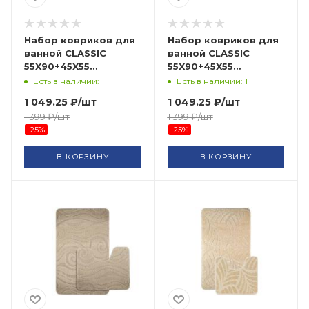
Набор ковриков для
Набор ковриков для
ванной CLASSIC
ванной CLASSIC
55X90+45X55
55X90+45X55
CLT202014-BROWN-151
CLC10202014-LIGHT
Есть в наличии: 11
Есть в наличии: 1
BANYOLIN HALI
BROWN BANYOLIN HALI
1 049.25
₽
/шт
1 049.25
₽
/шт
1 399
₽
/шт
1 399
₽
/шт
-
25
%
-
25
%
В КОРЗИНУ
В КОРЗИНУ