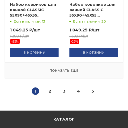
Набор ковриков для
Набор ковриков для
ванной CLASSIC
ванной CLASSIC
55X90+45X55
55X90+45X55
CLT202003-GREY-172
CLT202003-D.BLUE-161
Есть в наличии: 13
Есть в наличии: 20
BANYOLIN HALI
BANYOLIN HALI
1 049.25
₽
/шт
1 049.25
₽
/шт
1 399
₽
/шт
1 399
₽
/шт
-
25
%
-
25
%
В КОРЗИНУ
В КОРЗИНУ
ПОКАЗАТЬ ЕЩЕ
1
2
3
4
5
КАТАЛОГ