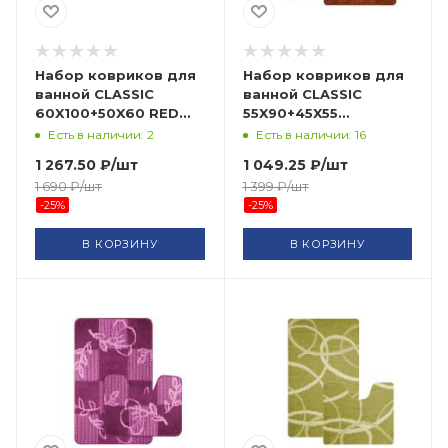
Набор ковриков для
Набор ковриков для
ванной CLASSIC
ванной CLASSIC
60X100+50X60 RED
55X90+45X55
BANYOLIN HALI
CLT202014-BRICK-182
Есть в наличии: 2
Есть в наличии: 16
BANYOLIN HALI
1 267.50
₽
/шт
1 049.25
₽
/шт
1 690
₽
/шт
1 399
₽
/шт
-
25
%
-
25
%
В КОРЗИНУ
В КОРЗИНУ