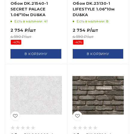
Обои DK.21540-1
Обои DK.23130-1
SECRET PALACE
LIFESTYLE 1.06*10м
1.06*10м DU&KA
DU&KA
Есть в наличии: 41
Есть в наличии: 8
2 754
₽
/шт
2 754
₽
/шт
4 590
₽
/шт
4 590
₽
/шт
-
40
%
-
40
%
В КОРЗИНУ
В КОРЗИНУ