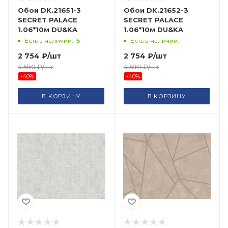
Обои DK.21651-3
Обои DK.21652-3
SECRET PALACE
SECRET PALACE
1.06*10м DU&KA
1.06*10м DU&KA
Есть в наличии: 15
Есть в наличии: 1
2 754
₽
/шт
2 754
₽
/шт
4 590
₽
/шт
4 590
₽
/шт
-
40
%
-
40
%
В КОРЗИНУ
В КОРЗИНУ