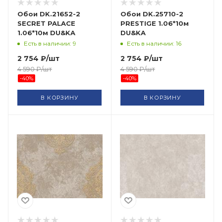
Обои DK.21652-2
Обои DK.25710-2
SECRET PALACE
PRESTIGE 1.06*10м
1.06*10м DU&KA
DU&KA
Есть в наличии: 9
Есть в наличии: 16
2 754
₽
/шт
2 754
₽
/шт
4 590
₽
/шт
4 590
₽
/шт
-
40
%
-
40
%
В КОРЗИНУ
В КОРЗИНУ