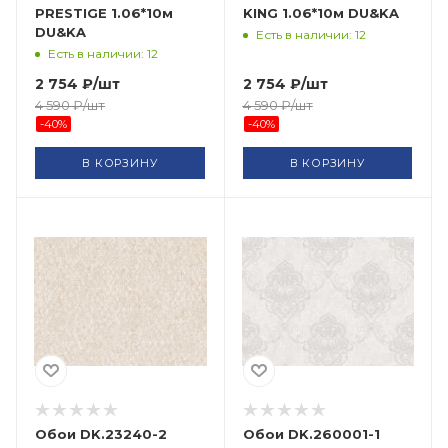
PRESTIGE 1.06*10м
KING 1.06*10м DU&KA
DU&KA
Есть в наличии: 12
Есть в наличии: 12
2 754
₽
/шт
2 754
₽
/шт
4 590
₽
/шт
4 590
₽
/шт
-
40
%
-
40
%
В КОРЗИНУ
В КОРЗИНУ
Обои DK.23240-2
Обои DK.260001-1