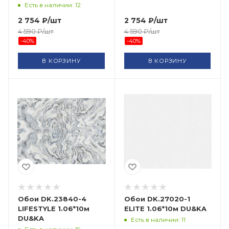
Есть в наличии: 12
2 754
₽
/шт
2 754
₽
/шт
4 590
₽
/шт
4 590
₽
/шт
-
40
%
-
40
%
В КОРЗИНУ
В КОРЗИНУ
Обои DK.23840-4
Обои DK.27020-1
LIFESTYLE 1.06*10м
ELITE 1.06*10м DU&KA
DU&KA
Есть в наличии: 11