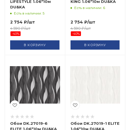
LIFESTYLE 1.06*10м
KING 1.06*10м DU&KA
DU&KA
Есть в наличии: 6
Есть в наличии: 5
2 754
₽
/шт
2 754
₽
/шт
4 590
₽
/шт
4 590
₽
/шт
-
40
%
-
40
%
В КОРЗИНУ
В КОРЗИНУ
Обои DK.27019-6
Обои DK.27019-1 ELITE
ELITE 1.06*10м DU&KA
1.06*10м DU&KA