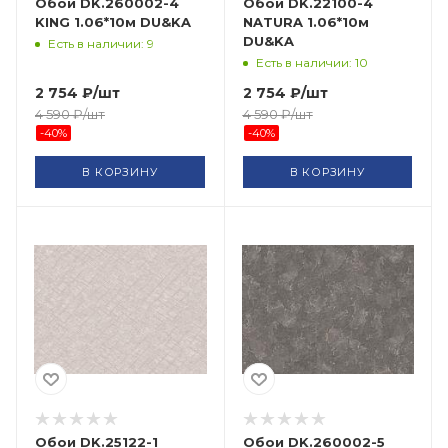
Обои DK.260002-4
Обои DK.22100-4
KING 1.06*10м DU&KA
NATURA 1.06*10м
DU&KA
Есть в наличии: 9
Есть в наличии: 10
2 754
₽
/шт
2 754
₽
/шт
4 590
₽
/шт
4 590
₽
/шт
-
40
%
-
40
%
В КОРЗИНУ
В КОРЗИНУ
Обои DK.25122-1
Обои DK.260002-5