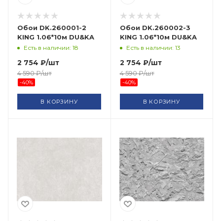
Обои DK.260001-2
Обои DK.260002-3
KING 1.06*10м DU&KA
KING 1.06*10м DU&KA
Есть в наличии: 18
Есть в наличии: 13
2 754
₽
/шт
2 754
₽
/шт
4 590
₽
/шт
4 590
₽
/шт
-
40
%
-
40
%
В КОРЗИНУ
В КОРЗИНУ