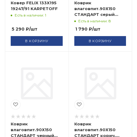
Ковер FELIX 133X195
Коврик
19247/91 KARPETOFF
влаговпит.90Х150
СТАНДАРТ серый
Есть в наличии: 1
FLOOR MAT
Есть в наличии: 8
ComeForte (10)
5 290
₽
/шт
1 790
₽
/шт
В КОРЗИНУ
В КОРЗИНУ
Коврик
Коврик
влаговпит.90Х150
влаговпит.90Х150
СТАНДАРТ черный
СТАНДАРТ корич.