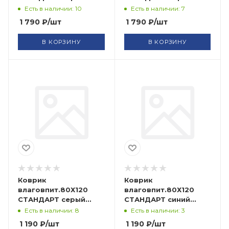
FLOOR MAT
FLOOR MAT
Есть в наличии: 10
Есть в наличии: 7
ComeForte (10)
ComeForte (10)
1 790
₽
/шт
1 790
₽
/шт
В КОРЗИНУ
В КОРЗИНУ
Коврик
Коврик
влаговпит.80Х120
влаговпит.80Х120
СТАНДАРТ серый
СТАНДАРТ синий
FLOOR MAT
FLOOR MAT
Есть в наличии: 8
Есть в наличии: 3
ComeForte (10)
ComeForte (10)
1 190
₽
/шт
1 190
₽
/шт