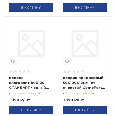
В КОРЗИНУ
В КОРЗИНУ
Коврик
Коврик придверный
влаговпит.80Х120
50Х100Х12мм RH
СТАНДАРТ черный
ячеистый ComeForte
FLOOR MAT
(5)
Есть в наличии: 10
Есть в наличии: 4
ComeForte (10)
1 190
₽
/шт
1 190
₽
/шт
В КОРЗИНУ
В КОРЗИНУ