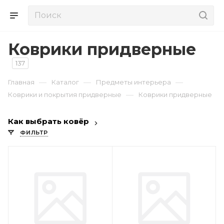
Коврики придверные
137
—
—
—
Главная
Каталог
Предметы интерьера
—
Коврики и покрытия придверные
Коврики придверные
Как выбрать ковёр
ФИЛЬТР