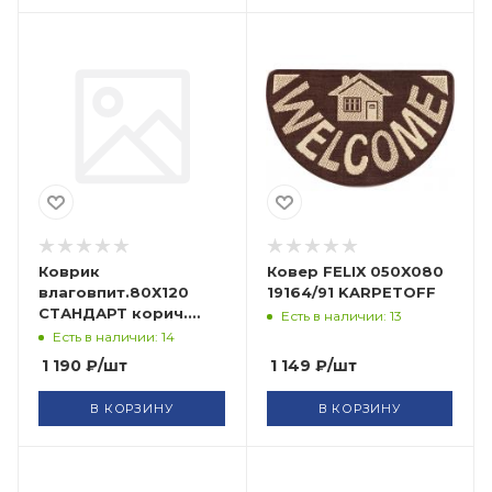
Коврик
Ковер FELIX 050X080
влаговпит.80Х120
19164/91 KARPETOFF
СТАНДАРТ корич.
Есть в наличии: 13
FLOOR MAT
Есть в наличии: 14
ComeForte (10)
1 190
₽
/шт
1 149
₽
/шт
В КОРЗИНУ
В КОРЗИНУ