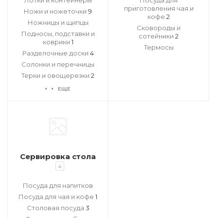
Лотки и контейнеры
Посуда для
приготовления чая и
Ножи и ножеточки
9
кофе
2
Ножницы и щипцы
Сковороды и
Подносы, подставки и
сотейники
2
коврики
1
Термосы
Разделочные доски
4
Солонки и перечницы
Терки и овощерезки
2
+ + ЕЩЕ
Сервировка стола
4
Посуда для напитков
Посуда для чая и кофе
1
Столовая посуда
3