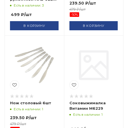
239.50
₽
/шт
разделочный
Есть в наличии: 3
479
₽
/шт
большой
499
₽
/шт
-
50
%
В КОРЗИНУ
В КОРЗИНУ
Нож столовый 6шт
Соковыжималка
Витамин М6229
Есть в наличии: 1
Есть в наличии: 1
239.50
₽
/шт
479
₽
/шт