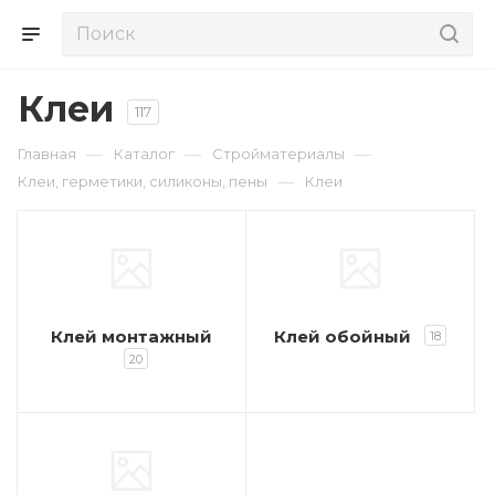
Клеи
117
—
—
—
Главная
Каталог
Стройматериалы
—
Клеи, герметики, силиконы, пены
Клеи
Клей монтажный
Клей обойный
18
20