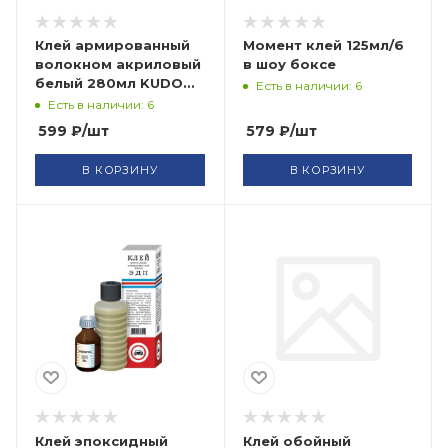
Клей армированный
Момент клей 125мл/6
волокном акриловый
в шоу боксе
белый 280мл KUDO
Есть в наличии: 6
HOME Power
Есть в наличии: 6
599
₽
/шт
579
₽
/шт
В КОРЗИНУ
В КОРЗИНУ
Клей эпоксидный
Клей обойный