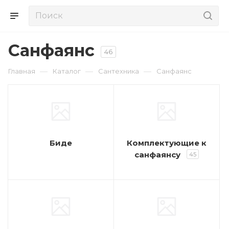
Санфаянс
46
—
—
—
Главная
Каталог
Сантехника
Санфаянс
Биде
Комплектующие к
санфаянсу
45