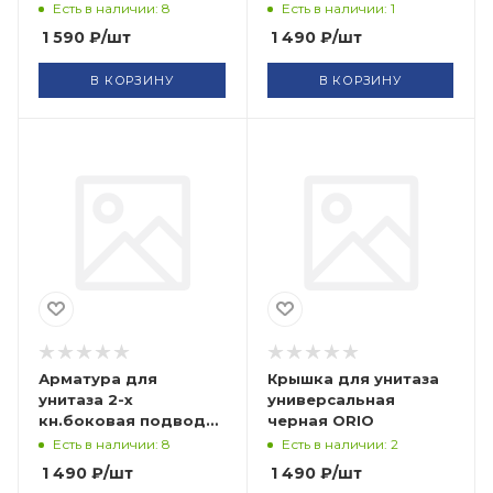
УКЛАД
Есть в наличии: 8
Есть в наличии: 1
1 590
₽
/шт
1 490
₽
/шт
В КОРЗИНУ
В КОРЗИНУ
Арматура для
Крышка для унитаза
унитаза 2-х
универсальная
кн.боковая подводка
черная ORIO
хром УКЛАД
Есть в наличии: 8
Есть в наличии: 2
1 490
₽
/шт
1 490
₽
/шт