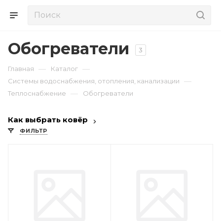
Обогреватели
3
—
—
Главная
Каталог
—
Системы водоснабжения, отопления, канализации
—
Теплоснабжение
Обогреватели
Как выбрать ковёр
ФИЛЬТР