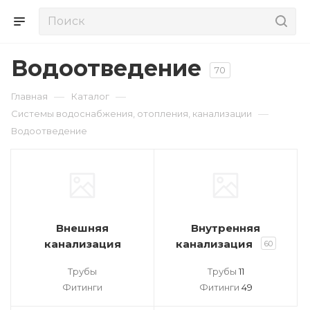
Водоотведение
70
—
—
Главная
Каталог
—
Системы водоснабжения, отопления, канализации
Водоотведение
Внешняя
Внутренняя
канализация
канализация
60
Трубы
Трубы
11
Фитинги
Фитинги
49