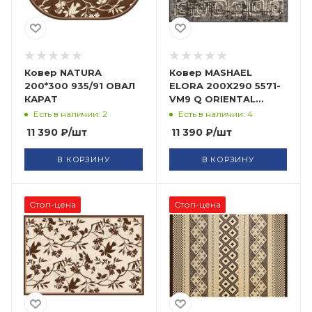
Ковер NATURA
Ковер MASHAEL
200*300 935/91 ОВАЛ
ELORA 200X290 5571-
КАРАТ
VM9 Q ORIENTAL
WEAVERS
Есть в наличии: 2
Есть в наличии: 4
11 390
₽
/шт
11 390
₽
/шт
В КОРЗИНУ
В КОРЗИНУ
Стоп-цена
Стоп-цена