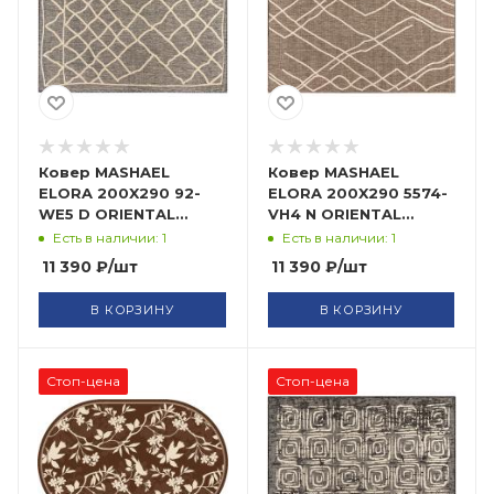
Ковер MASHAEL
Ковер MASHAEL
ELORA 200X290 92-
ELORA 200X290 5574-
WE5 D ORIENTAL
VH4 N ORIENTAL
WEAVERS
WEAVERS
Есть в наличии: 1
Есть в наличии: 1
11 390
₽
/шт
11 390
₽
/шт
В КОРЗИНУ
В КОРЗИНУ
Стоп-цена
Стоп-цена