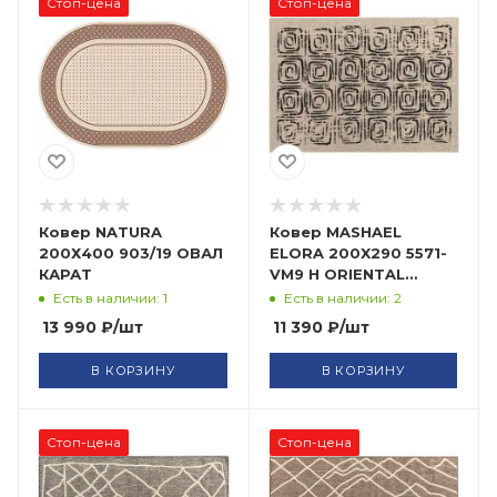
Стоп-цена
Стоп-цена
Ковер NATURA
Ковер MASHAEL
200Х400 903/19 ОВАЛ
ELORA 200X290 5571-
КАРАТ
VM9 H ORIENTAL
WEAVERS
Есть в наличии: 1
Есть в наличии: 2
13 990
₽
/шт
11 390
₽
/шт
В КОРЗИНУ
В КОРЗИНУ
Стоп-цена
Стоп-цена