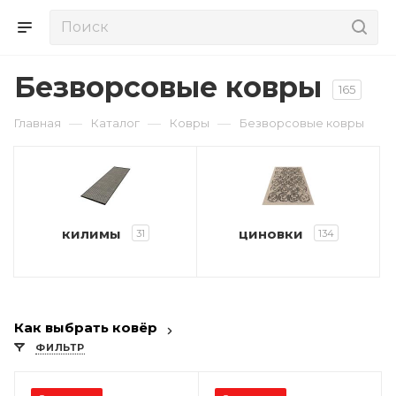
Безворсовые ковры
165
—
—
—
Главная
Каталог
Ковры
Безворсовые ковры
килимы
циновки
31
134
Как выбрать ковёр
ФИЛЬТР