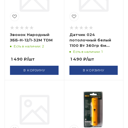
Звонок Народный
Датчик 024
ЗББ-Н-12/1-32М TDM
потолочный белый
1100 Вт 360гр 6м
Есть в наличии: 2
LDD11-024-1100-001
Есть в наличии: 1
IEK
1 490
₽
/шт
1 490
₽
/шт
В КОРЗИНУ
В КОРЗИНУ