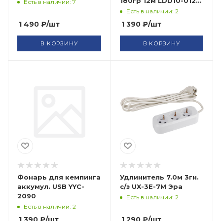
180гр 12м LDD10-012-
Есть в наличии: 7
1100-001 IEK
Есть в наличии: 2
1 490
₽
/шт
1 390
₽
/шт
В КОРЗИНУ
В КОРЗИНУ
Фонарь для кемпинга
Удлинитель 7.0м 3гн.
аккумул. USB YYC-
с/з UX-3E-7M Эра
2090
Есть в наличии: 2
Есть в наличии: 2
1 390
₽
/шт
1 290
₽
/шт