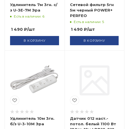
Удлинитель 7м 3гн. с/
Сетевой фильтр 5гн
з U-3E-7M Эра
5м черный POWER+
PERFEO
Есть в наличии: 6
Есть в наличии: 5
1 490
₽
/шт
1 490
₽
/шт
В КОРЗИНУ
В КОРЗИНУ
Удлинитель 10м 3гн.
Датчик 012 наст.-
б/з U-3-10M Эра
потол. белый 1100 Вт