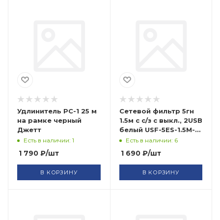
Удлинитель РС-1 25 м
Сетевой фильтр 5гн
на рамке черный
1.5м с с/з с выкл., 2USB
Джетт
белый USF-5ES-1.5M-
USB-W ЭРА
Есть в наличии: 1
Есть в наличии: 6
1 790
₽
/шт
1 690
₽
/шт
В КОРЗИНУ
В КОРЗИНУ