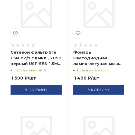
Сетевой фильтр 5гн
Фонарь
1.5м с с/з с выкл., 2USB
Светодиодная
черный USF-5ES-1.5M-
лампа-летучая мышь
USB-B ЭРА
Black Moon 6V HOME
Есть в наличии: 7
Есть в наличии: 1
of Ester FIT
1 590
₽
/шт
1 490
₽
/шт
В КОРЗИНУ
В КОРЗИНУ