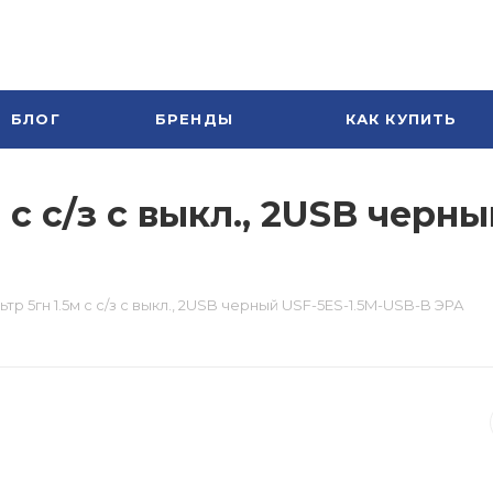
БЛОГ
БРЕНДЫ
КАК КУПИТЬ
 с с/з с выкл., 2USB черн
тр 5гн 1.5м с с/з с выкл., 2USB черный USF-5ES-1.5M-USB-B ЭРА