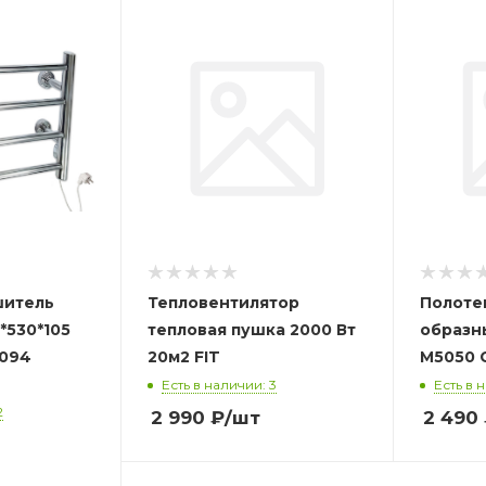
шитель
Тепловентилятор
Полоте
*530*105
тепловая пушка 2000 Вт
образн
094
20м2 FIT
М
Есть в наличии: 3
Есть в 
2
2 990
₽
/шт
2 490