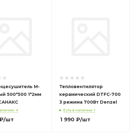
нцесушитель М-
Тепловентилятор
ый 500*500 1*2мм
керамический DTFC-700
5050 САНАКС
3 режима 700Вт Denzel
наличии: 4
Есть в наличии: 1
₽
/шт
1 990
₽
/шт