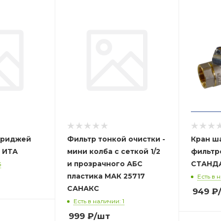
триджей
Фильтр тонкой очистки -
Кран ш
Стандарт-БИО ИТА
мини колба с сеткой 1/2
фильтром р
и прозрачного АБС
5
пластика МАК 25717
Есть в 
САНАКС
949
₽
Есть в наличии: 1
999
₽
/шт