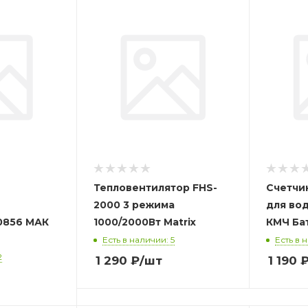
Тепловентилятор FHS-
Счетчи
2000 3 режима
для вод
0856 МАК
1000/2000Вт Matrix
КМЧ Ба
Есть в наличии: 5
Есть в 
2
1 290
₽
/шт
1 190