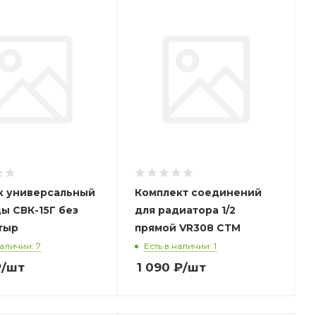
к универсальный
Комплект соединений
ы СВК-15Г без
для радиатора 1/2
тыр
прямой VR308 СТМ
наличии: 7
Есть в наличии: 1
₽
/шт
1 090
₽
/шт