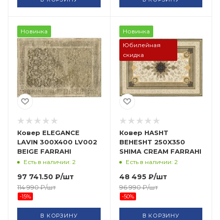
Новинка
Новинка
Юбилейная
скидка
Ковер ELEGANCE
Ковер HASHT
LAVIN 300X400 LV002
BEHESHT 250X350
BEIGE FARRAHI
SHIMA CREAM FARRAHI
Есть в наличии: 2
Есть в наличии: 2
97 741.50
₽
/шт
48 495
₽
/шт
114 990
₽
/шт
96 990
₽
/шт
-
15
%
-
50
%
В КОРЗИНУ
В КОРЗИНУ