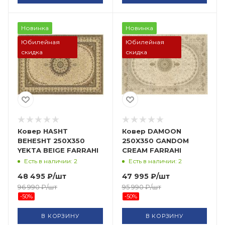
Новинка
Новинка
Юбилейная
Юбилейная
скидка
скидка
Ковер HASHT
Ковер DAMOON
BEHESHT 250X350
250X350 GANDOM
YEKTA BEIGE FARRAHI
CREAM FARRAHI
Есть в наличии: 2
Есть в наличии: 2
48 495
₽
/шт
47 995
₽
/шт
96 990
₽
/шт
95 990
₽
/шт
-
50
%
-
50
%
В КОРЗИНУ
В КОРЗИНУ