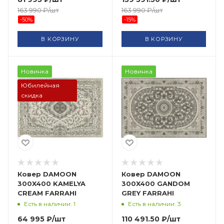
163 990
₽
/шт
163 990
₽
/шт
-
50
%
-
15
%
В КОРЗИНУ
В КОРЗИНУ
Новинка
Новинка
Юбилейная
скидка
Ковер DAMOON
Ковер DAMOON
300X400 KAMELYA
300X400 GANDOM
CREAM FARRAHI
GREY FARRAHI
Есть в наличии: 1
Есть в наличии: 3
64 995
₽
/шт
110 491.50
₽
/шт