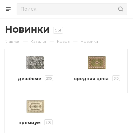
Новинки
951
—
—
—
Главная
Каталог
Ковры
Новинки
дешёвые
средняя цена
205
510
премиум
236