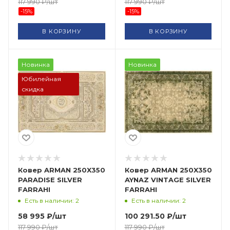
117 990
₽
/шт
117 990
₽
/шт
-
15
%
-
15
%
В КОРЗИНУ
В КОРЗИНУ
Новинка
Новинка
Юбилейная
скидка
Ковер ARMAN 250X350
Ковер ARMAN 250X350
PARADISE SILVER
AYNAZ VINTAGE SILVER
FARRAHI
FARRAHI
Есть в наличии: 2
Есть в наличии: 2
58 995
₽
/шт
100 291.50
₽
/шт
117 990
₽
/шт
117 990
₽
/шт