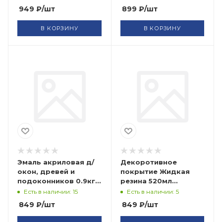
949
₽
/шт
899
₽
/шт
В КОРЗИНУ
В КОРЗИНУ
Эмаль акриловая д/
Декоротивное
окон, древей и
покрытие Жидкая
подоконников 0.9кг
резина 520мл
БЕЛАЯ (14) РАДУГА
прозрачный KUDO
Есть в наличии: 15
Есть в наличии: 5
849
₽
/шт
849
₽
/шт