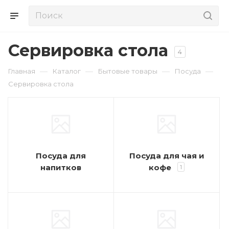
Сервировка стола
4
—
—
—
—
Главная
Каталог
Бытовые товары
Посуда
Сервировка стола
Посуда для
Посуда для чая и
напитков
кофе
1