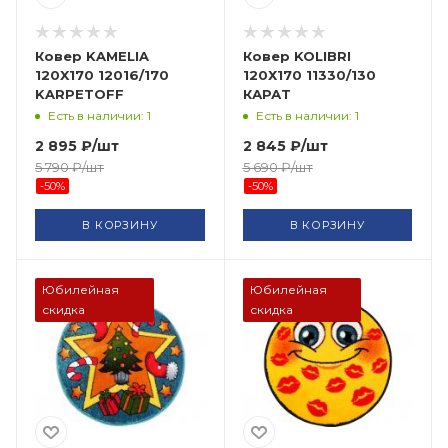
Ковер KAMELIA
Ковер KOLIBRI
120X170 12016/170
120Х170 11330/130
KARPETOFF
КАРАТ
Есть в наличии: 1
Есть в наличии: 1
2 895
₽
/шт
2 845
₽
/шт
5 790
₽
/шт
5 690
₽
/шт
-
50
%
-
50
%
В КОРЗИНУ
В КОРЗИНУ
Юбилейная
Юбилейная
скидка
скидка