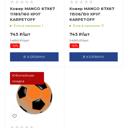
Ковер MANGO 67X67
Ковер MANGO 67X67
11189/160 КРУГ
11506/150 КРУГ
KARPETOFF
KARPETOFF
Есть в наличии: 1
Есть в наличии: 11
745
₽
/шт
745
₽
/шт
1 490
₽
/шт
1 490
₽
/шт
-
50
%
-
50
%
В КОРЗИНУ
В КОРЗИНУ
Юбилейная
скидка