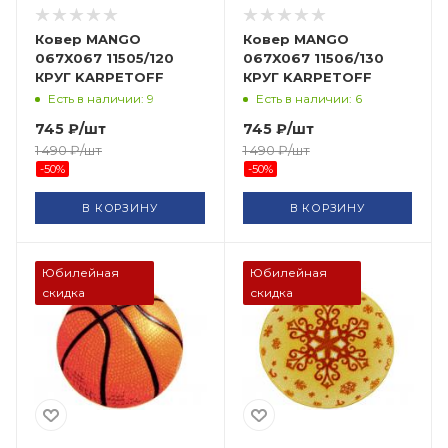
Ковер MANGO
Ковер MANGO
067X067 11505/120
067X067 11506/130
КРУГ KARPETOFF
КРУГ KARPETOFF
Есть в наличии: 9
Есть в наличии: 6
745
₽
/шт
745
₽
/шт
1 490
₽
/шт
1 490
₽
/шт
-
50
%
-
50
%
В КОРЗИНУ
В КОРЗИНУ
Юбилейная
Юбилейная
скидка
скидка