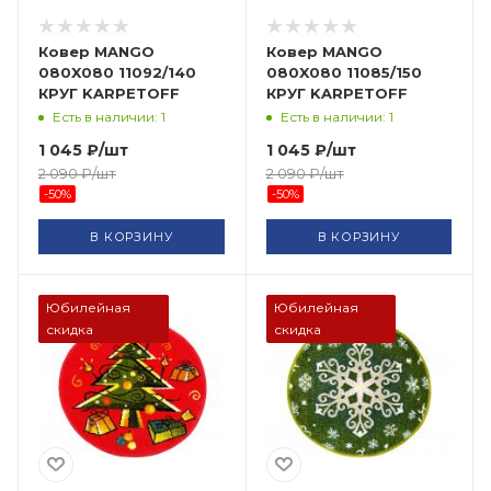
Ковер MANGO
Ковер MANGO
080X080 11092/140
080X080 11085/150
КРУГ KARPETOFF
КРУГ KARPETOFF
Есть в наличии: 1
Есть в наличии: 1
1 045
₽
/шт
1 045
₽
/шт
2 090
₽
/шт
2 090
₽
/шт
-
50
%
-
50
%
В КОРЗИНУ
В КОРЗИНУ
Юбилейная
Юбилейная
скидка
скидка