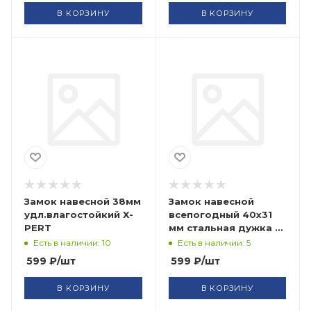
В КОРЗИНУ
В КОРЗИНУ
Замок навесной 38мм
Замок навесной
удл.влагостойкий X-
всепогодный 40х31
PERT
мм стальная дужка 6
мм FIT
Есть в наличии: 10
Есть в наличии: 5
599
₽
/шт
599
₽
/шт
В КОРЗИНУ
В КОРЗИНУ