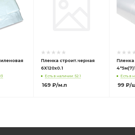
тиленовая
Пленка строит.черная
Пленка
6Х120х0.1
4*5м(7)
93
Есть в наличии: 52.1
Есть в 
169
₽
/м.п
99
₽
/