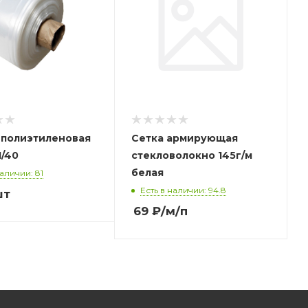
 полиэтиленовая
Сетка армирующая
1/40
стекловолокно 145г/м
белая
наличии: 81
Есть в наличии: 94.8
шт
69
₽
/м/п