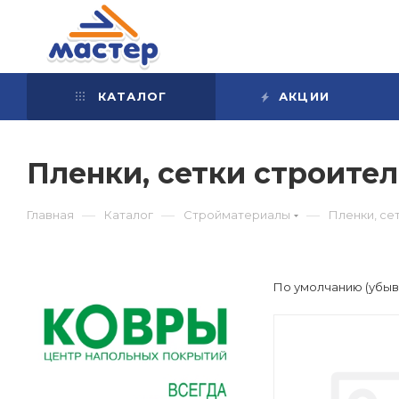
КАТАЛОГ
АКЦИИ
Пленки, сетки строите
—
—
—
Главная
Каталог
Стройматериалы
Пленки, се
По умолчанию (убы