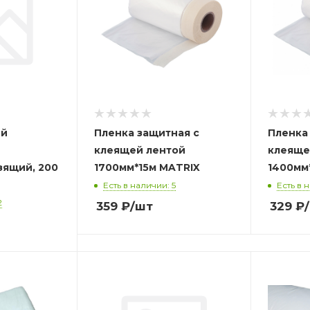
ый
Пленка защитная с
Пленка
клеящей лентой
клеяще
зящий, 200
1700мм*15м MATRIX
Есть в наличии: 5
Есть в 
2
359
₽
/шт
329
₽