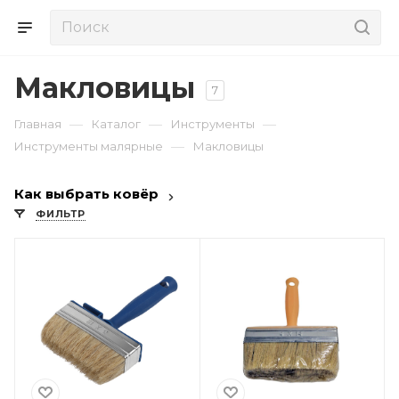
Макловицы
7
—
—
—
Главная
Каталог
Инструменты
—
Инструменты малярные
Макловицы
Как выбрать ковёр
ФИЛЬТР