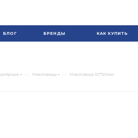
БЛОГ
БРЕНДЫ
КАК КУПИТЬ
—
—
малярные
Макловицы
Макловица 30*120мм