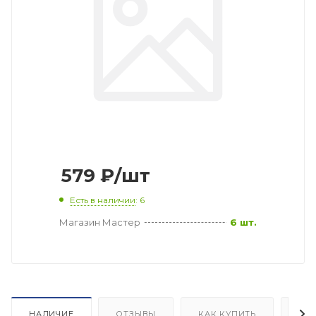
579
₽
/шт
Есть в наличии
: 6
Магазин Мастер
6 шт.
НАЛИЧИЕ
ОТЗЫВЫ
КАК КУПИТЬ
ОП