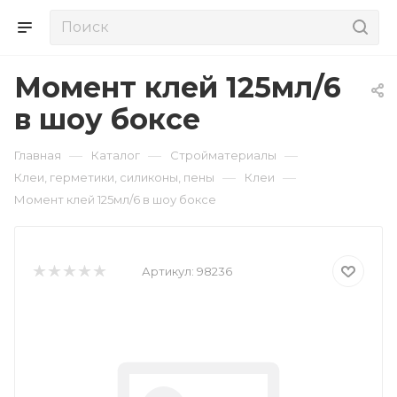
Момент клей 125мл/6
в шоу боксе
—
—
—
Главная
Каталог
Стройматериалы
—
—
Клеи, герметики, силиконы, пены
Клеи
Момент клей 125мл/6 в шоу боксе
Артикул:
98236