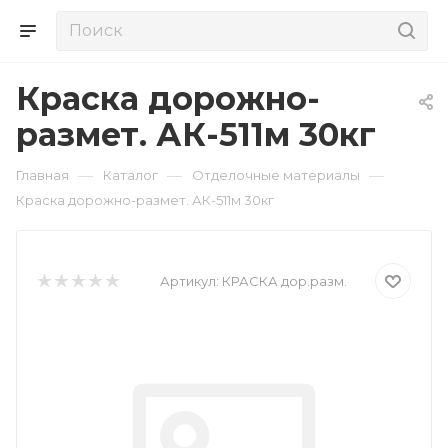
Краска дорожно-
размет. АК-511м 30кг
—
—
—
Главная
Каталог
Отделочные материалы
Краска дорожно-размет. АК-511м 30кг
Артикул:
КРАСКА дор.разм.