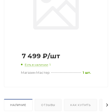
7 499
₽
/шт
Есть в наличии
: 1
Магазин Мастер
1 шт.
НАЛИЧИЕ
ОТЗЫВЫ
КАК КУПИТЬ
ОП