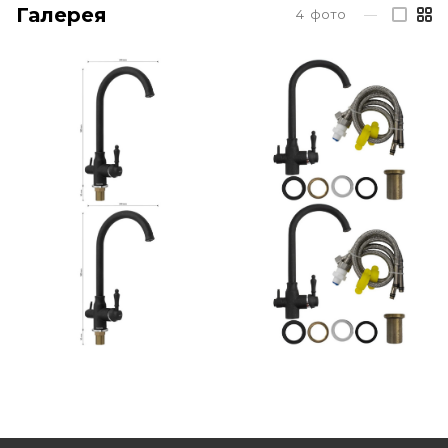
Галерея
4
фото
—