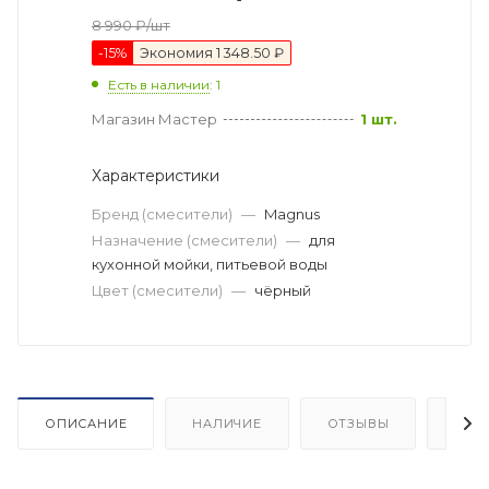
8 990
₽
/шт
-
15
%
Экономия
1 348.50 ₽
Есть в наличии
: 1
Магазин Мастер
1 шт.
Характеристики
Бренд (смесители)
—
Magnus
Назначение (смесители)
—
для
кухонной мойки, питьевой воды
Цвет (смесители)
—
чёрный
ОПИСАНИЕ
НАЛИЧИЕ
ОТЗЫВЫ
КАК