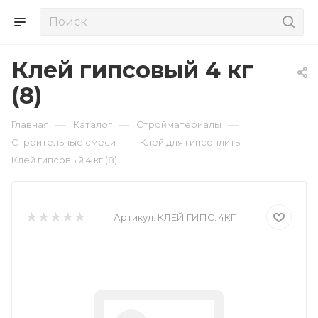
Клей гипсовый 4 кг
(8)
—
—
—
Главная
Каталог
Стройматериалы
—
—
Строительные смеси
Клей для гипсоплиты
Клей гипсовый 4 кг (8)
Артикул:
КЛЕЙ ГИПС. 4КГ