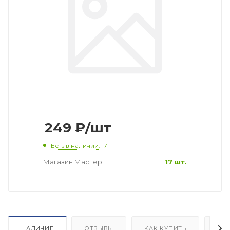
249
₽
/шт
Есть в наличии
: 17
Магазин Мастер
17 шт.
НАЛИЧИЕ
ОТЗЫВЫ
КАК КУПИТЬ
ОП