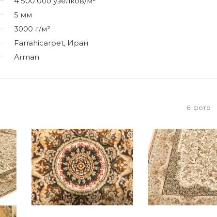
4 500 000 узелков/м²
5 мм
3000 г/м²
Farrahicarpet, Иран
Arman
6
фото