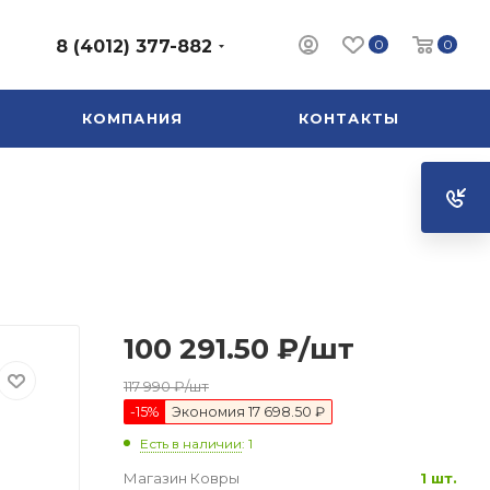
0
0
8 (4012) 377-882
КОМПАНИЯ
КОНТАКТЫ
100 291.50
₽
/шт
117 990
₽
/шт
-
15
%
Экономия
17 698.50 ₽
Есть в наличии
: 1
Магазин Ковры
1 шт.