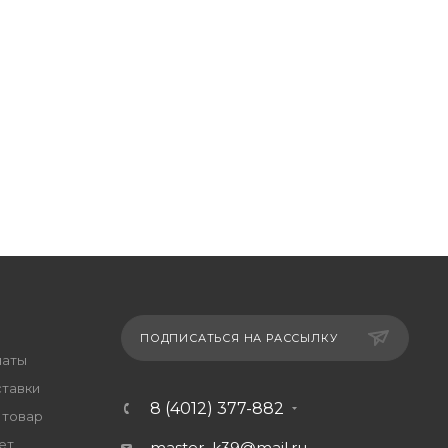
ПОДПИСАТЬСЯ НА РАССЫЛКУ
латы
ставки
8 (4012) 377-882
 товар
ет
master_k39@mail.ru