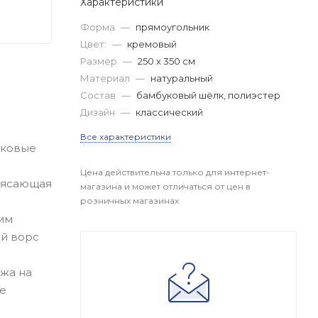
Характеристики
Форма
—
прямоугольник
Цвет:
—
кремовый
Размер
—
250 x 350 см
Материал
—
натуральный
Состав
—
бамбуковый шёлк, полиэстер
Дизайн
—
классический
Все характеристики
ековые
Цена действительна только для интернет-
рясающая
магазина и может отличаться от цен в
розничных магазинах
ким
ый ворс
яжа на
ее