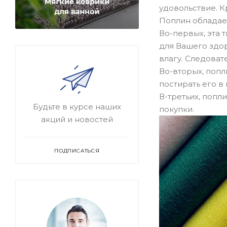
удовольствие. К
Поплин обладае
Во-первых, эта 
для Вашего здор
влагу. Следоват
Во-вторых, попл
постирать его в
В-третьих, попл
Будьте в курсе наших
покупки.
акций и новостей
ПОДПИСАТЬСЯ