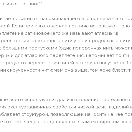
сатин от поплина?
личается сатин от напоминающего его поплина – это п
тей. Если при изготовлении поплина используют полот
плетение сатиновое (его же называют атласным).
реплетении поперечные нити утка и продольные нити 
 с большими пропусками (одна поперечная нить может 
ерный для атласного переплетения, напоминает почти
лее редкого пересечения нитей материал получается б
ни скрученности нити: чем она выше, тем ярче блестит 
чаще всего используется для изготовления постельного
их эксплуатационных свойств и низкой цены изделий и
обладает структурой, позволяющей наносить на неё п
ья из неё всегда представлены в самом широком ассо