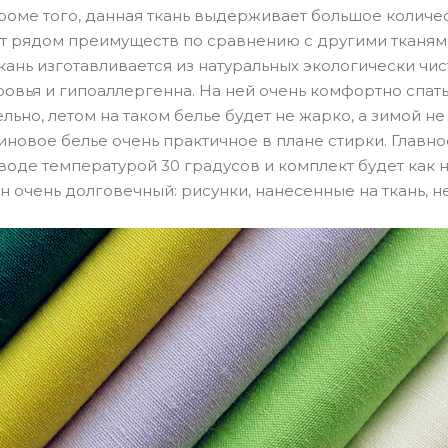
роме того, данная ткань выдерживает большое количест
т рядом преимуществ по сравнению с другими тканям
ткань изготавливается из натуральных экологически чи
овья и гипоаллергенна. На ней очень комфортно спать,
ельно, летом на таком белье будет не жарко, а зимой не
иновое белье очень практичное в плане стирки. Главн
 воде температурой 30 градусов и комплект будет как 
ин очень долговечный: рисунки, нанесенные на ткань, 