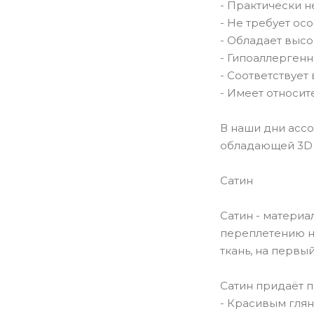
- Практически н
- Не требует ос
- Обладает выс
- Гипоаллергенн
- Соответствуе
- Имеет относит
В наши дни ассо
обладающей 3D 
Сатин
Сатин - материа
переплетению н
ткань, на первы
Сатин придаёт п
- Красивым гля