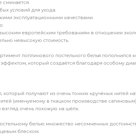
е сминается.
обых условий для ухода.
окими эксплуатационными качествами.
о.
т высоким европейским требованиям в отношении экол
ельно невысокую стоимость.
ртимент поплинового постельного белья пополнился к
эффектом, который создаётся благодаря особому диаг
л, который получают из очень тонких кручёных нитей н
итей (именуемому в ткацком производстве сатиновым)
й взгляд очень похожую на шёлк.
остельному белью множество несомненных достоинств,
нцевым блеском.