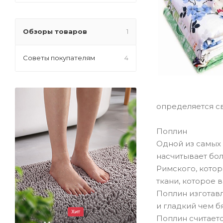
Обзоры товаров
1
Советы покупателям
4
определяется св
Поплин
Одной из самых 
насчитывает бо
Римского, котор
ткани, которое 
Поплин изготавл
и гладкий чем б
Поплин считаетс