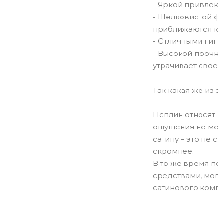
- Яркой привлек
- Шелковистой ф
приближаются к 
- Отличными ги
- Высокой прочн
утрачивает свое
Так какая же из 
Поплин относят 
ощущения не мен
сатину – это не
скромнее.
В то же время 
средствами, мог
сатинового комп