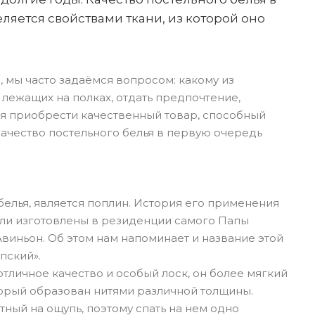
яется свойствами ткани, из которой оно
, мы часто задаёмся вопросом: какому из
 лежащих на полках, отдать предпочтение,
ся приобрести качественный товар, способный
Качество постельного белья в первую очередь
елья, является поплин. История его применения
ыли изготовлены в резиденции самого Папы
Авиньон. Об этом нам напоминает и название этой
пский».
отличное качество и особый лоск, он более мягкий
оторый образован нитями различной толщины.
ный на ощупь, поэтому спать на нем одно