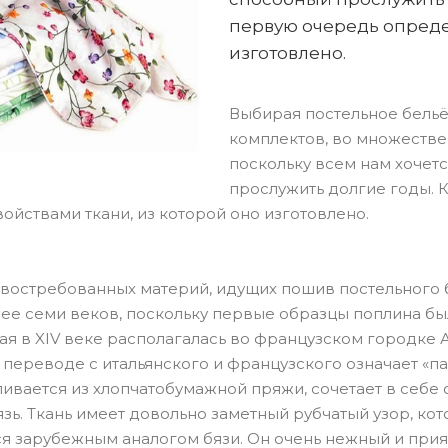
первую очередь определ
изготовлено.
Выбирая постельное бельё
комплектов, во множестве
поскольку всем нам хочет
прослужить долгие годы. 
ойствами ткани, из которой оно изготовлено.
востребованных материй, идущих пошив постельного б
лее семи веков, поскольку первые образцы поплина б
ая в XIV веке располагалась во французском городке 
в переводе с итальянского и французского означает «па
ивается из хлопчатобумажной пряжи, сочетает в себе 
язь. Ткань имеет довольно заметный рубчатый узор, к
я зарубежным аналогом бязи. Он очень нежный и прият