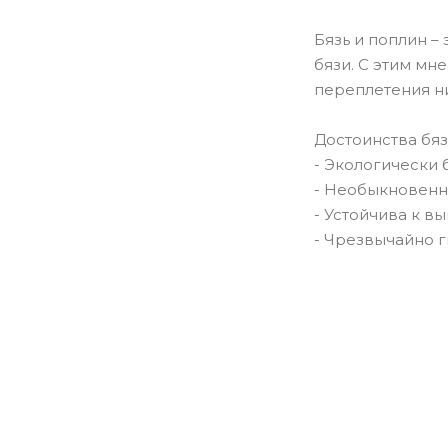
Бязь и поплин –
бязи. С этим мн
переплетения н
Достоинства бяз
- Экологически 
- Необыкновенн
- Устойчива к в
- Чрезвычайно г