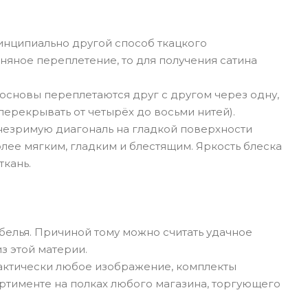
ринципиально другой способ ткацкого
няное переплетение, то для получения сатина
основы переплетаются друг с другом через одну,
перекрывать от четырёх до восьми нитей).
 незримую диагональ на гладкой поверхности
олее мягким, гладким и блестящим. Яркость блеска
ткань.
 белья. Причиной тому можно считать удачное
з этой материи.
рактически любое изображение, комплекты
ртименте на полках любого магазина, торгующего