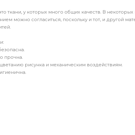
 это ткани, у которых много общих качеств. В некотор
ением можно согласиться, поскольку и тот, и другой ма
итей.
и:
безопасна.
о прочна.
ыцветанию рисунка и механическим воздействиям.
игиенична.