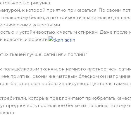
ательностью рисунка.
актурой, к которой приятно прикасаться. По своим п
шёлковому белью, а по стоимости значительно дешевл
гиеническими качествами.
остью и устойчивостью к частым стиркам. Даже после 
й красоты и яркости.
этих тканей лучше: сатин или поплин?
к полушёлковым тканям, он намного плотнее, чем сати
ее приятны, своим же матовым блеском он напоминает
 столь богатое разнообразие рисунков. Цветовая гамм
потребители, которые предпочитают приобретать качес
ут предпочесть постельное бельё из поплина, потому ч
лекта.