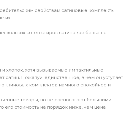
отребительским свойствам сатиновые комплекты
е их.
нескольких сотен стирок сатиновое бельё не
н и хлопок, хотя вызываемые им тактильные
 сатин. Пожалуй, единственное, в чём он уступает
а поплиновых комплектов намного спокойнее и
твенные товары, но не располагают большими
то его стоимость на порядок ниже, чем цена