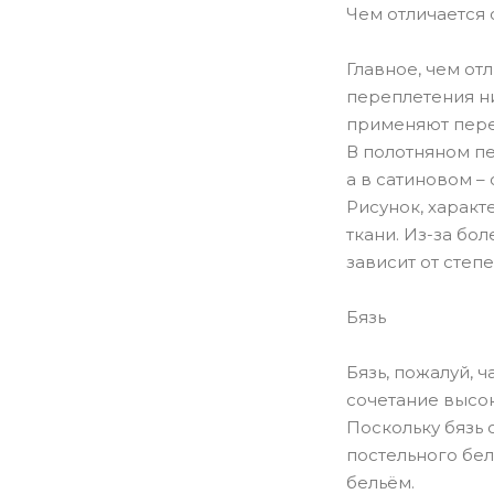
Чем отличается 
Главное, чем от
переплетения ни
применяют пере
В полотняном пе
а в сатиновом –
Рисунок, характ
ткани. Из-за бо
зависит от степе
Бязь
Бязь, пожалуй, 
сочетание высок
Поскольку бязь 
постельного бел
бельём.