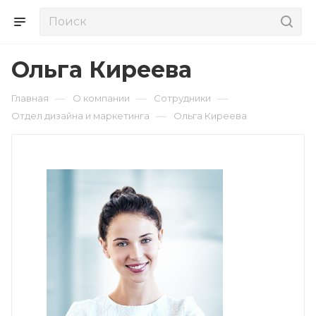
Ольга Киреева
—
—
—
Главная
О компании
Сотрудники
—
Отдел дизайна и маркетинга
Ольга Киреева