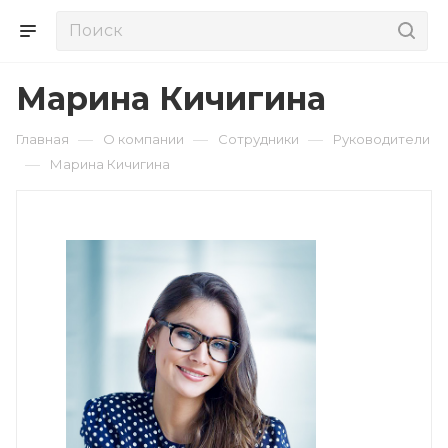
Марина Кичигина
—
—
—
Главная
О компании
Сотрудники
Руководители
—
Марина Кичигина