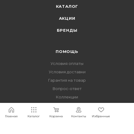
КАТАЛОГ
АКЦИИ
БРЕНДЫ
ПОМОЩЬ
Условия оплаты
Условия доставки
Гарантия на товар
Вопрос-ответ
Коллекции
Идеи интерьера
Главная
Каталог
Корзина
Контакты
Избранные
ПОДПИСАТЬСЯ НА РАССЫЛКУ