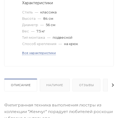
Характеристики
Стиль
—
классика
Высота
—
84 см
Диаметр
—
56 см
Вес
—
7.5 кг
Тип монтажа
—
подвесной
Способ крепления
—
на крюк
Все характеристики
ОПИСАНИЕ
НАЛИЧИЕ
ОТЗЫВЫ
КАК
Филигранная техника выполнения люстры из
коллекции "Жемчуг" порадует любителей роскоши