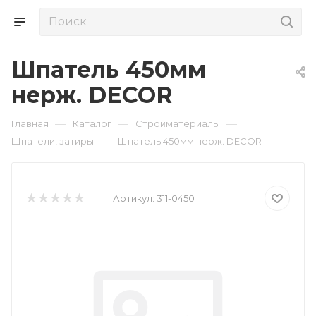
Шпатель 450мм
нерж. DECOR
—
—
—
Главная
Каталог
Стройматериалы
—
Шпатели, затиры
Шпатель 450мм нерж. DECOR
Артикул:
311-0450