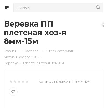
Веревка ПП
плетеная хоз-я
8мм-15м
—
—
—
Главная
Каталог
Стройматериалы
—
Метизы, крепления
Веревка ПП плетеная хоз-я 8мм-15м
Артикул:
ВЕРЕВКА ПП 8ММ-15М