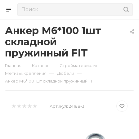
Анкер М6*100 1шт
складной
пружинный FIT
—
—
—
Главная
Каталог
Стройматериалы
—
—
Метизы, крепления
Дюбели
Анкер М6*100 1шт складной пружинный FIT
Артикул:
24188-3