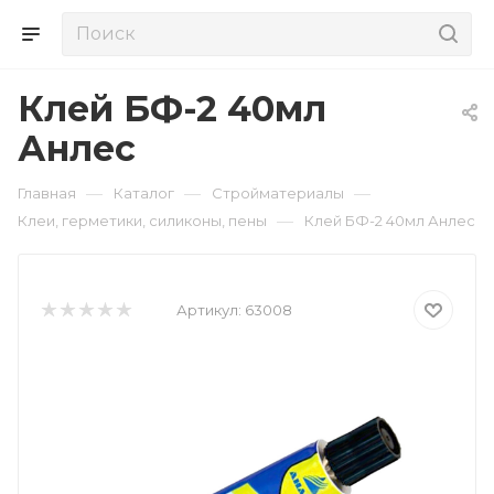
Клей БФ-2 40мл
Анлес
—
—
—
Главная
Каталог
Стройматериалы
—
Клеи, герметики, силиконы, пены
Клей БФ-2 40мл Анлес
Артикул:
63008