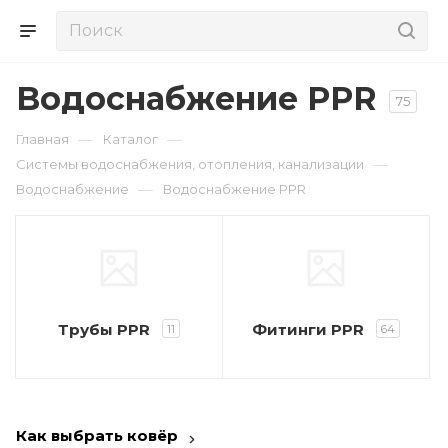
Водоснабжение PPR
75
—
—
Главная
Каталог
—
Системы водоснабжения, отопления, канализации
—
Водоснабжение
Водоснабжение PPR
Трубы PPR
Фитинги PPR
11
64
Как выбрать ковёр