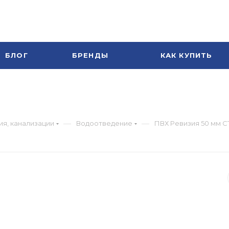
БЛОГ
БРЕНДЫ
КАК КУПИТЬ
М
—
—
я, канализации
Водоотведение
ПВХ Ревизия 50 мм 