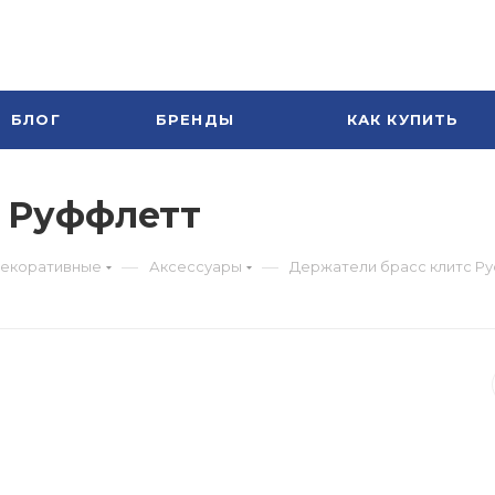
БЛОГ
БРЕНДЫ
КАК КУПИТЬ
с Руффлетт
—
—
декоративные
Аксессуары
Держатели брасс клитс Р