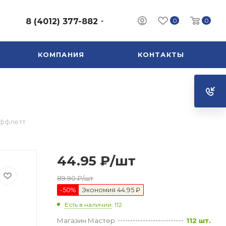
0
0
8 (4012) 377-882
КОМПАНИЯ
КОНТАКТЫ
уффлетт
44.95
₽
/шт
89.90
₽
/шт
-
50
%
Экономия
44.95 ₽
Есть в наличии
: 112
Магазин Мастер
112 шт.