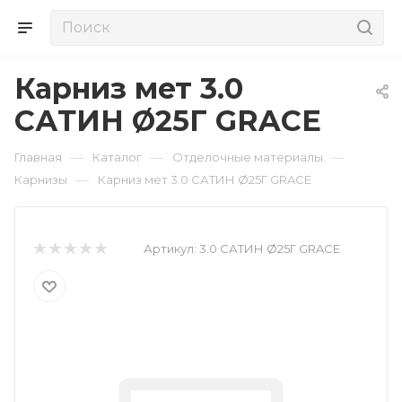
Карниз мет 3.0
САТИН Ø25Г GRACE
—
—
—
Главная
Каталог
Отделочные материалы
—
Карнизы
Карниз мет 3.0 САТИН Ø25Г GRACE
Артикул:
3.0 САТИН Ø25Г GRACE