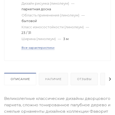
Дизайн рисунка (линолеум)
—
паркетная доска
Область применения (линолеум)
—
бытовой
Класс износостойкости (линолеум)
—
23 / 31
Ширина (линолеум)
—
3 м
Все характеристики
ОПИСАНИЕ
НАЛИЧИЕ
ОТЗЫВЫ
КАК
Великолепные классические дизайны дворцового
паркета, сложно тонированное палубное дерево и
смелые орнаменты дизайнов коллекции Фаворит